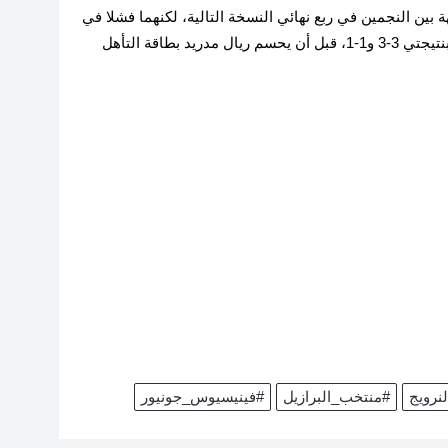
بين النجمين في ربع نهائي النسخة التالية، لكنهما فشلا في
هز الشباك خلال مباراتي الذهاب والإياب، اللتين انتهتا بنتيجتي 3-3 و1-1، قبل أن يحسم ريال مدريد بطاقة التأهل
نرويج
#منتخب_البرازيل
#فينيسيوس_جونيور