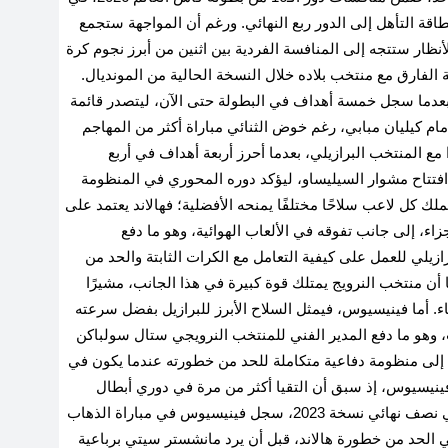
اقة التأهل إلى الدور ربع النهائي
.
ورغم أن المواجهة ستجمع
نظار ستتجه إلى المنافسة الفردية بين اثنين من أبرز نجوم كرة
 الفارق مع منتخب بلاده خلال النسخة الحالية من المونديال
.
 بعدما سجل خمسة أهداف في البطولة حتى الآن، ليتصدر قائمة
م كيليان مبابي، رغم خوض الثنائي مباراة أكثر من المهاجم
 مع المنتخب البرازيلي، بعدما أحرز أربعة أهداف في أربع
تتاح مشوار السيليساو، ليؤكد دوره المحوري في المنظومة
لك كل لاعب سلاحًا مختلفًا يمنحه الأفضلية؛ فهالاند يعتمد على
لجزاء، إلى جانب تفوقه في الألعاب الهوائية، وهو ما دفع
يلي للعمل على كيفية التعامل مع الكرات الثابتة والحد من
أن منتخب النرويج يمتلك قوة كبيرة في هذا الجانب، مشيرًا
ء
.
أما فينيسيوس، فيمثل السلاح الأبرز للبرازيل بفضل سرعته
ت، وهو ما دفع المدير الفني للمنتخب النرويجي ستال سولباكن
اج إلى منظومة دفاعية متكاملة للحد من خطورته عندما يكون في
وفينيسيوس، إذ سبق أن التقيا أكثر من مرة في دوري أبطال
أوروبا خلال مباريات ريال مدريد ومانشستر سيتي. ففي نصف نهائي نسخة 2023، سجل فينيسيوس في مباراة الذهاب
فاع ريال مدريد في الحد من خطورة هالاند، قبل أن يرد مانشستر سيتي برباعية