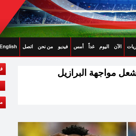
ريات
الآن
اليوم
غداً
أمس
فيديو
من نحن
اتصل
English
في
شعل مواجهة البرازيل
مق