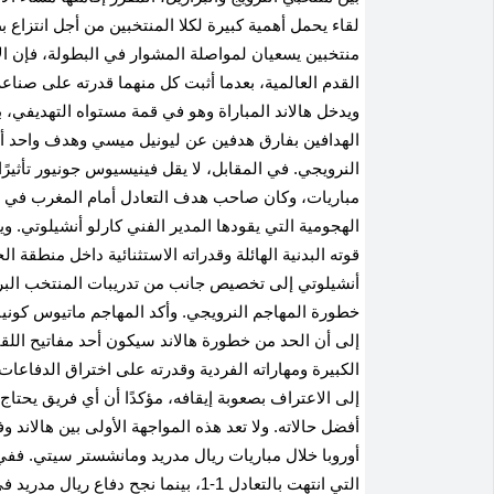
لقاء يحمل أهمية كبيرة لكلا المنتخبين من أجل انتزاع بط
منتخبين يسعيان لمواصلة المشوار في البطولة، فإن الأ
القدم العالمية، بعدما أثبت كل منهما قدرته على صناعة
ويدخل هالاند المباراة وهو في قمة مستواه التهديفي،
الهدافين بفارق هدفين عن ليونيل ميسي وهدف واحد أما
النرويجي
.
في المقابل، لا يقل فينيسيوس جونيور تأثيرًا
مباريات، وكان صاحب هدف التعادل أمام المغرب في اف
الهجومية التي يقودها المدير الفني كارلو أنشيلوتي
.
ويم
قوته البدنية الهائلة وقدراته الاستثنائية داخل منطقة ا
أنشيلوتي إلى تخصيص جانب من تدريبات المنتخب البراز
خطورة المهاجم النرويجي. وأكد المهاجم ماتيوس كونيا 
إلى أن الحد من خطورة هالاند سيكون أحد مفاتيح اللقا
الكبيرة ومهاراته الفردية وقدرته على اختراق الدفاعا
إلى الاعتراف بصعوبة إيقافه، مؤكدًا أن أي فريق يحت
أفضل حالاته
.
ولا تعد هذه المواجهة الأولى بين هالاند 
التي انتهت بالتعادل 1-1، بينما نجح د