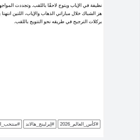
نظيفة في الإياب ويتوج لاحقًا باللقب
.
وتجددت المواجهة 
بركلات الترجيح في طريقه نحو التتويج باللقب
.
#كأس_العالم_2026
#إيرلينج_هالاند
#منتخب_ال