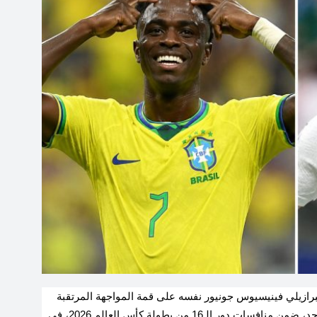
لبرازيلي فينيسيوس جونيور نفسه على قمة المواجهة المرتقبة
بين منتخبي النرويج والبرازيل، المقرر إقامتها مساء الأحد، ضمن منافسات دور الـ16 من بطولة كأس العالم 2026، في