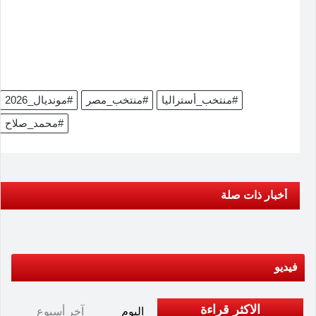
#منتخب_أستراليا
#منتخب_مصر
#مونديال_2026
#محمد_صلاح
أخبار ذات صلة
فيديو
الاكثر قراءة
اليوم
آخر أسبوع