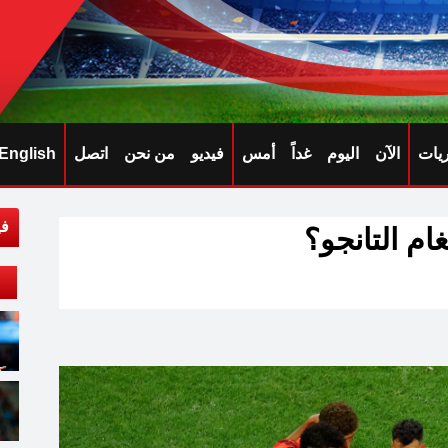
ريات
الآن
اليوم
غداً
أمس
فيديو
من نحن
اتصل
English
في
م التانجو؟