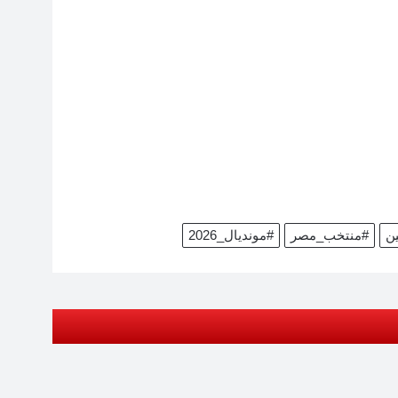
ن
#منتخب_مصر
#مونديال_2026