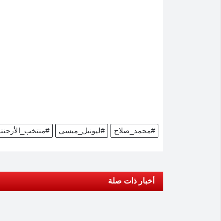
#محمد_صلاح
#ليونيل_ميسي
#منتخب_الأرجنتي
أخبار ذات صلة