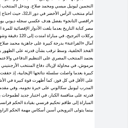
النجمين ليونيل ميسي ومحمد صلاح. ويدخل المنتخب الأ
أمام منتخب الرأس ال
مصر كتابة التاريخ بعدما بلغت الأدوار الإقصائية للمرة 
بركلات الترجيح، ف
آمال «الفراعنة» بدرجة كبيرة على جاهزية محمد صلاح
الفخذ الخلفية، وسط ترقب بشأن قدرته على الظهور بكا
يعتمد المنتخب المصري على التنظيم الدفاعي والاعتم
مرموش، في محاولة لإرباك دفاع المنتخب الأرجنتيني وإ
كبيرة بعدما واصلت سلسلة نتائجها الإيجابية، إذ حقق
على الأقل في كل فوز، كما أظهرت قوة كبيرة في الأشوا
المدرب ليونيل سكالوني على خبرة نجومه، وفي مقدم
المباراة إلى طاقم تحكيم فرنسي بقيادة الحكم فرانسو
بينما يتولى النرويجي أسبن أسكاس مهمة الحكم الرابع