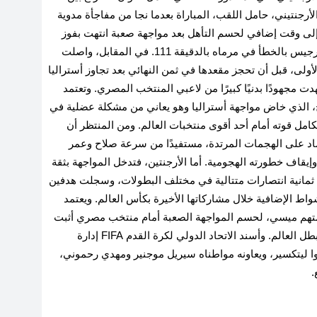
رجنتيني، حامل اللقب، المباراة بعدما نجا من مفاجأة مدوية
أخضر في دور الـ32، حيث احتاج إلى وقت إضافي لحسم التأهل بعد مواجهة صعبة انتهت بفوز
«راقصي التانجو» بفضل هدف عكسي سجله ديوني بورجيس بالخطأ في مرماه بالدقيقة 111. في المقابل، واصلت
الأولى، قبل أن تحجز مقعدها في ثمن النهائي بعد تجاوز أستراليا
ي مباراة امتدت إلى 120 دقيقة وشهدت مجهودًا بدنيًا كبيرًا من لاعبي المنتخب المصري. وتعتمد
، الذي خاض مواجهة أستراليا وهو يعاني من مشكلة عضلية في
مل قوته أمام أحد أقوى منتخبات العالم. ومن المنتظر أن
اد على الهجمات المرتدة، مستفيدًا من سرعة صلاح وعمر
يقاف خطورته الهجومية. أما الأرجنتين، فتدخل المواجهة بثقة
ت ثمانية انتصارات متتالية في مختلف البطولات، وسجلت هدفين
ط الإضافية خلال مشاركاتها الأخيرة بكأس العالم. ويعتمد
تهم ميسي، لحسم المواجهة الصعبة أمام منتخب مصري أثبت
قدرته على منافسة الكبار، في اختبار جديد لطموحات بطل العالم. وأسند الاتحاد الدولي لكرة القدم FIFA إدارة
ا ليتكسير، ويعاونه مواطناه سيريل موجنير ومهدي رحموني،
.