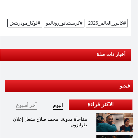
#كأس_العالم_2026
#كريستيانو_رونالدو
#لوكا_مودريتش
أخبار ذات صلة
فيديو
الاكثر قراءة
اليوم
آخر أسبوع
مفاجأة مدوية.. محمد صلاح يشعل إعلان
طرابزون