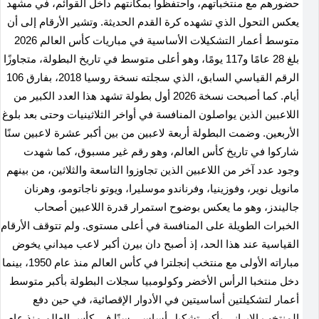
حضورهم مع منتخباتهم، واحتفظوا بمكانتهم داخل القوائم، في مشهد
يعكس التحول الذي تشهده كرة القدم الحديثة. وتشير الأرقام إلى أن
متوسط أعمار التشكيلات الأساسية في مباريات كأس العالم 2026
بلغ 28 عامًا و117 يومًا، وهو أعلى متوسط في تاريخ البطولة، متجاوزًا
الرقم القياسي السابق، الذي سجلته نسخة روسيا 2018، بفارق 106
أيام. كما أصبحت نسخة 2026 أول بطولة تشهد هذا العدد الكبير من
اللاعبين الذين يواصلون المنافسة في أواخر الثلاثينيات وحتى بعد بلوغ
الأربعين. وضمت البطولة أربعة لاعبين من بين أكبر عشرة لاعبين سنًا
شاركوا في تاريخ كأس العالم، وهو رقم غير مسبوق، كما شهدت
وجود عدد آخر من اللاعبين الذين تجاوزوا التاسعة والثلاثين، من بينهم
مانويل نوير، وفوزينيا، وفرناندو موسليرا، ويوتو ناجاتومو، وهرنان
جاليندز، وهو ما يعكس بوضوح استمرار قدرة اللاعبين أصحاب
الخبرات الطويلة على المنافسة في أعلى مستوى. ولم تتوقف الأرقام
القياسية عند هذا الحد، إذ أصبح دان بيرن أكبر لاعب ميداني يخوض
مباراته الأولى مع منتخب إنجلترا في كأس العالم منذ عام 1950، بينما
دخل منتخبا الرأس الأخضر وكولومبيا سجلات البطولة بأكبر متوسط
أعمار لتشكيلتين أساسيتين في الأدوار الإقصائية، في حين دفع
المنتخب الإيراني بأكبر تشكيل أساسي سنًا في كأس العالم منذ عام