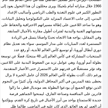
1966 خلال مباراته أمام بلجيكا. ويرى محللون أن هذا التحول يعود إلى
التطور الكبير في علوم التغذية والطب الرياضي وأساليب الإعداد
البدني، إلى جانب الاعتماد المتزايد على التكنولوجيا وتحليل البيانات،
وهو ما ساعد اللاعبين على إطالة مسيراتهم الاحترافية والحفاظ على
مستوياتهم الفنية والبدنية لفترات أطول مقارنة بالأجيال السابقة.
وفي المقابل، يواجه هذا الاتجاه تحديًا واضحًا يتمثل في الزيادة
المستمرة لعدد المباريات على مدار الموسم، سواء بعد تعديل نظام
دوري أبطال أوروبا، أو توسيع كأس العالم للأندية، أو رفع عدد
المنتخبات المشاركة في كأس العالم إلى 48 منتخبًا، فضلًا عن توسعة
بطولة أمم أوروبا، وهي عوامل تزيد من الضغوط البدنية على اللاعبين،
وقد تؤثر مستقبلًا في قدرتهم على الاستمرار حتى الأعمار المتقدمة.
ورغم ذلك، أكدت بطولة كأس العالم 2026 أن عامل الخبرة لا يزال
يحظى بثقة المدربين في أكبر المحافل الدولية، وأن كثيرًا من النجوم
الذين توقع الجميع أن يودعوا البطولة بعد مونديال قطر، ما زالوا
قادرين على المنافسة وصناعة الفارق، ليمنحوا الجماهير فرصة
جديدة للاستمتاع بواحد من أبرز الأجيال في تاريخ كرة القدم، ويؤكدوا
أن العمر لم يعد العائق الذي كان عليه في الماضي، طالما ظل