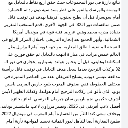
نتائج بارزة في دور المجموعات حيث حقق أربع نقاط بالتعادل مع
البوسنة والهرسك والفوز على قطر بسداسية دون رد ثم الخسارة
أمام سويسرا، قبل أن يطيح بجنوب أفريقيا بهدف في توقيت قاتل
ضمن منافسات دور الـ32. في الجهة الأخرى، قدم المنتخب المغربي
بقيادة مدربه محمد وهبي عروضا فنية قوية في مونديال أمريكا
الشمالية، وأبهر الجميع بعد إنجازه التاريخي باحتلال المركز الرابع في
النسخة الماضية. انطلق المغاربة بمواجهة قوية أمام البرازيل بطل
العالم خمس مرات، في مباراة انتهت بالتعادل ثم حقق فوزين على
اسكتلندا وهايتي، قبل أن يتجاوز هولندا بسيناريو إعجازي في دور الـ
32 بركلات الترجيح بعدما سجل هدف التعادل في توقيت قاتل برأسية
مدافعه عيسى ديوب. يتسلح الفريقان بعدد من العناصر المميزة في
مختلف الخطوط، ففي صفوف المغرب يلمع حارس المرمى ياسين
بونو، الذي تألق في ركلات الترجيح أمام هولندا، وكذلك الظهير الأيمن
أشرف حكيمي نجم باريس سان جيرمان الفرنسي الفائز بجائزة
أفضل لاعب أفريقي في 2025، ونصير مزراوي لاعب مانشستر يونايتد.
وبخلاف سعي كندا للثأر من الخسارة أمام المغرب في مونديال 2022،
يطمح المغاربة أيضا للتأهل لدور الثمانية تحسبا لمواجهة ثأرية أمام