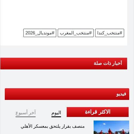
#منتخب_كندا
#منتخب_المغرب
#مونديال_2026
أخبار ذات صلة
فيديو
الاكثر قراءة
اليوم
آخر أسبوع
منصف بقرار يلتحق بمعسكر الأهلي