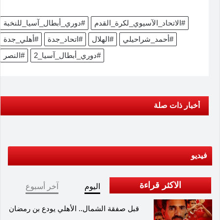
#الاتحاد_الآسيوي_لكرة_القدم
#دوري_أبطال_آسيا_للنخبة
#أحمد_شراحيلي
#الهلال
#اتحاد_جدة
#أهلي_جدة
#دوري_أبطال_آسيا_2
#النصر
أخبار ذات صلة
فيديو
الاكثر قراءة
اليوم
آخر أسبوع
قبل صفقة الشمال.. الأهلي يودع بن رمضان