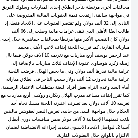
مخالفات أخرى مرتبطة بتأخر انطلاق إحدى المباريات وسلوك الفريق
في مواجهة سابقة، ارتفعت قيمة العقوبات المالية المفروضة على
النادي إلى 32 ألف دولار. ولم تقتصر العقوبات على الاتحاد فقط، إذ
طالت أيضًا الأهلي الذي تلقى غرامات مالية وصلت إلى 66 ألف
دولار، كان النصيب الأكبر منها مرتبطًا بمخالفات جماهيرية خلال إحدى
مبارياته القارية. كما قررت اللجنة إيقاف لاعب الأهلي محمد
عبدالرحمن يوسف أربع مباريات مع تغريمه 10 آلاف دولار، فيما نال
زميله زكريا هوساوي عقوبة الإيقاف لثلاث مباريات بالإضافة إلى
غرامة مالية قدرها ألف دولار. وفي ما يخص الهلال، فرضت اللجنة
غرامة مالية تجاوزت 12 ألف دولار بسبب التأخر في انطلاق مباراته
أمام السد وعدم التزام بعض أفراد البعثة بمتطلبات الاعتماد الرسمية.
كما تقرر إيقاف مساعد مدرب الهلال ريكاردو روكيني أربع مباريات مع
تغريمه 10 آلاف دولار، بعد تصرف اعتبرته اللجنة مسيئًا تجاه أحد
الحكام خلال مواجهة السد. من جانبه، تعرض النصر لعقوبتين ماليتين
بلغت قيمتهما الإجمالية 9 آلاف دولار ضمن منافسات دوري أبطال
آسيا 2، ليواصل الاتحاد الآسيوي تشديد إجراءاته الانضباطية لضمان
الالتزام باللوائح خلال البطولات القارية.