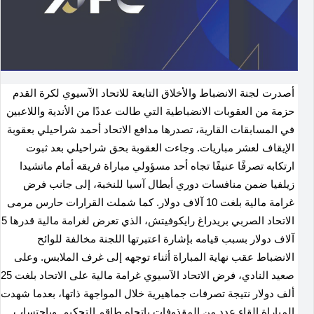
أصدرت لجنة الانضباط والأخلاق التابعة للاتحاد الآسيوي لكرة القدم
حزمة من العقوبات الانضباطية التي طالت عددًا من الأندية واللاعبين
في المسابقات القارية، تصدرها مدافع الاتحاد أحمد شراحيلي بعقوبة
الإيقاف لعشر مباريات. وجاءت العقوبة بحق شراحيلي بعد ثبوت
ارتكابه تصرفًا عنيفًا تجاه أحد مسؤولي مباراة فريقه أمام ماتشيدا
زيلفيا ضمن منافسات دوري أبطال آسيا للنخبة، إلى جانب فرض
غرامة مالية بلغت 10 آلاف دولار. كما شملت القرارات حارس مرمى
الاتحاد الصربي بريدراغ رايكوفيتش، الذي تعرض لغرامة مالية قدرها 5
آلاف دولار بسبب قيامه بإشارة اعتبرتها اللجنة مخالفة للوائح
الانضباط عقب نهاية المباراة أثناء توجهه إلى غرف الملابس. وعلى
صعيد النادي، فرض الاتحاد الآسيوي غرامة مالية على الاتحاد بلغت 25
ألف دولار نتيجة تصرفات جماهيرية خلال المواجهة ذاتها، بعدما شهدت
المباراة إلقاء عدد من المقذوفات باتجاه طاقم التحكيم. وباحتساب