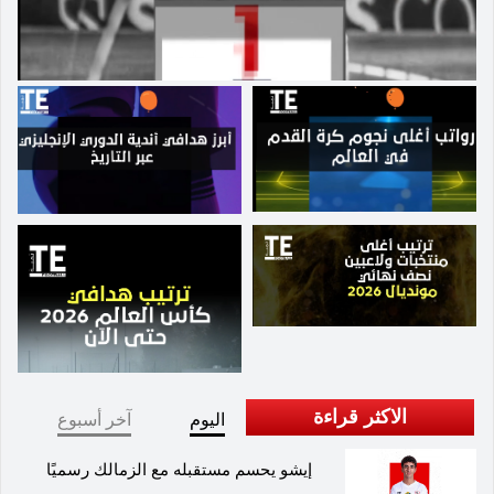
الشمال المتعثر في الجولة الماضية. وكان العربي قد قلب
تأخره أمام الريان الى فوز ثمين، هو الأول له بعد ست
جولات ليرفع رصيده إلى النقطة السابعة ويتقدم الى المركز
الثامن، متأخرا بفارق الأهداف عن الشمال السابع والذي
خسر أمام الأهلي. أما الوكرة فيسعى للحفاظ على
مكتسبات المرحلة السابقة منذ تولي علي رحمة المري
تدريب الفريق، ومواصلة الانتصارات عندما يلتقي قطر الذي
تجنب الخسارة في الجولة الماضية. وحقق الوكرة فوزه
الأول في دوري أبطال آسيا 2 على حساب رافشان
الطاجيكي بهدف دون رد، قبل أن يحقق انتصارين محليين
على الريان والخور ليصل بالرصيد الى النقطة 11 في
المركز الثالث، فيما تعادل نادي قطر مع أم صلال في الرمق
الأخير 2-2 ليجمع النقطة الرابعة لكنه ظل في المركز قبل
الأخير. وفي مواجهة أخرى يأمل الغرافة استثمار التألق
القاري عندما فاز على العين الإماراتي بدوري أبطال آسيا
للنخبة 4-2، من أجل تصحيح المسار المحلي عندما يلتقي أم
الاكثر قراءة
اليوم
آخر أسبوع
صلال. وتعرض الغرافة للخسارة أمام السد في الجولة
الماضية، ليبقى رصيده عند النقطة الثامنة في المركز
إيشو يحسم مستقبله مع الزمالك رسميًا
السادس، في حين فرط أم صلال بالفوز على نادي قطر في