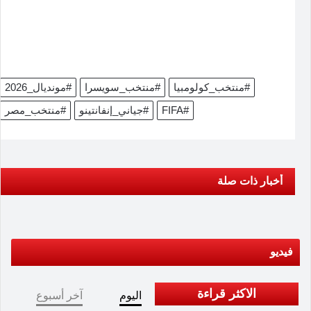
#منتخب_كولومبيا
#منتخب_سويسرا
#مونديال_2026
#FIFA
#جياني_إنفانتينو
#منتخب_مصر
أخبار ذات صلة
فيديو
الاكثر قراءة
اليوم
آخر أسبوع