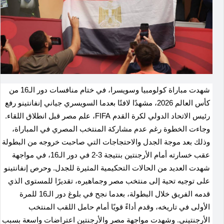
شهدت مباراة كولومبيا وسويسرا، في ختام منافسات دور الـ16 من
كأس العالم 2026، مشهدًا لافتًا بعدما السويسري جياني إنفانتينو رفع
رئيس الاتحاد الدولي لكرة القدم FIFA، علم مصر قبل انطلاق اللقاء.
وجاءت الخطوة رغم عدم مشاركة المنتخب المصري في المباراة،
وذلك بعد موجة الجدل والاحتجاجات التي صاحبت خروجه من البطولة
عقب خسارته أمام الأرجنتين بنتيجة 3-2 في دور الـ16، في مواجهة
شهدت العديد من الحالات التحكيمية المثيرة للجدل. وحرص إنفانتينو
على توجيه تحية إلى منتخب مصر وجماهيره، تقديرًا للمستوى الذي
قدمه الفريق خلال البطولة، بعدما نجح في بلوغ دور الـ16 للمرة
الأولى في تاريخه، وقدم أداءً قويًا أمام حامل اللقب المنتخب
الأرجنتيني. وشهدت مواجهة مصر والأرجنتين اعتراضات واسعة بسبب