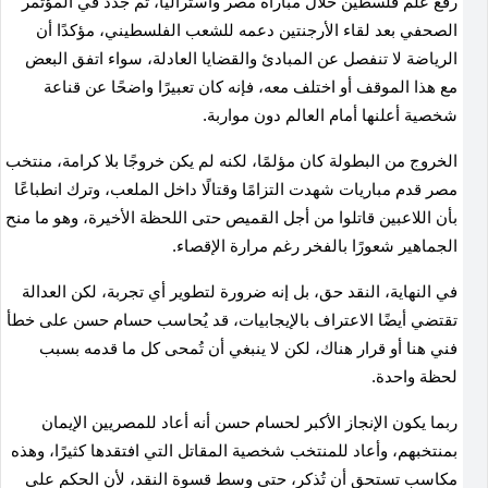
رفع علم فلسطين خلال مباراة مصر وأستراليا، ثم جدد في المؤتمر
الصحفي بعد لقاء الأرجنتين دعمه للشعب الفلسطيني، مؤكدًا أن
الرياضة لا تنفصل عن المبادئ والقضايا العادلة، سواء اتفق البعض
مع هذا الموقف أو اختلف معه، فإنه كان تعبيرًا واضحًا عن قناعة
شخصية أعلنها أمام العالم دون مواربة
.
الخروج من البطولة كان مؤلمًا، لكنه لم يكن خروجًا بلا كرامة، منتخب
مصر قدم مباريات شهدت التزامًا وقتالًا داخل الملعب، وترك انطباعًا
بأن اللاعبين قاتلوا من أجل القميص حتى اللحظة الأخيرة، وهو ما منح
الجماهير شعورًا بالفخر رغم مرارة الإقصاء
.
في النهاية، النقد حق، بل إنه ضرورة لتطوير أي تجربة، لكن العدالة
تقتضي أيضًا الاعتراف بالإيجابيات، قد يُحاسب حسام حسن على خطأ
فني هنا أو قرار هناك، لكن لا ينبغي أن تُمحى كل ما قدمه بسبب
لحظة واحدة
.
ربما يكون الإنجاز الأكبر لحسام حسن أنه أعاد للمصريين الإيمان
بمنتخبهم، وأعاد للمنتخب شخصية المقاتل التي افتقدها كثيرًا، وهذه
مكاسب تستحق أن تُذكر، حتى وسط قسوة النقد، لأن الحكم على