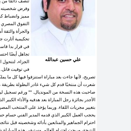
تنصف دائمًا من 
وفرض شخصيته على
مميز وانضباط كبي
التفوق المصري م
والجرأة والثقة أ
تحكيمية أثارت جد
في قرار بدا قاسي
تجاهل أيضًا احت
علي حسين عبدالله
الجزاء، لتتحول 
في توقيت قاتل. 
تصريح، لأنها جاءت بعد مباراة استنزفوا فيها كل ما يملك
شعرت أن منتخبًا قدم كل شيء غادر البطولة بطريقة م
صاحبت هذه النسخة من المونديال. ** ورغم تسجيل ليون
الأجدر بجائزة رجل المباراة بعد هدفيه والأداء الكبير
بتغيير مجريات اللقاء. وربما يؤخذ على المنتخب المصري 
يحجب العمل الكبير الذي قدمه المدير الفني حسام حس
احترام الجماهير والمتابعين بأدائه وشخصيته قبل نت
النتيجة، وربحت احترام العالم. وستبقى هذه المباراة ش