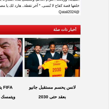
خلفها قصة كفاح لا تُنسى. * آخر نقطة.. هارد لك يا م
@Qatali2024
أخبار ذات صلة
لانس يحسم مستقبل جانيو
IFA
بعقد حتى 2030
ويتمسك بإ