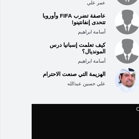
عمر علي
عاصفة تضرب FIFA وأوروبا
تتحدى إنفانتينو!
أسامة ابراهيم
كيف تعلمت إسبانيا درس
المونديال؟
أسامة ابراهيم
الهزيمة التي صنعت الاحترام
علي حسين عبدالله
C