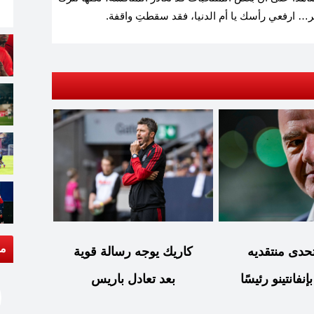
صر… ارفعي رأسك يا أم الدنيا، فقد سقطتِ واقفة.
مق
F يتحدى منتقديه
كاريك يوجه رسالة قوية
نفانتينو رئيسًا
بعد تعادل باريس