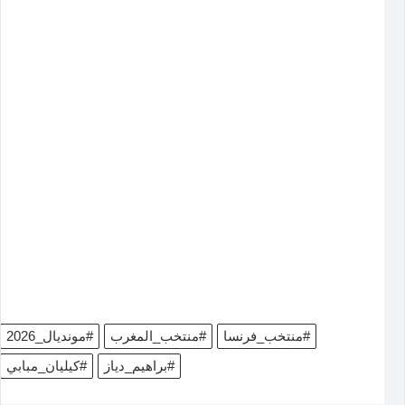
#منتخب_فرنسا
#منتخب_المغرب
#مونديال_2026
#براهيم_دياز
#كيليان_مبابي