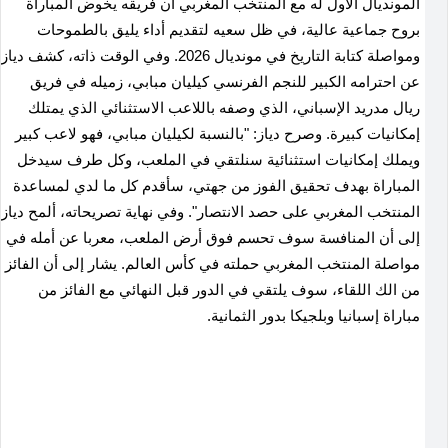
المونديال الأول له مع المنتخب المغربي أن فريقه يخوض المباراة
بروح جماعية عالية، في ظل سعيه لتقديم أداء يليق بالطموحات
ومواصلة كتابة التاريخ في مونديال 2026. وفي الوقت ذاته، كشف دياز
عن احترامه الكبير للنجم الفرنسي كيليان مبابي، زميله في فريق
ريال مدريد الإسباني، الذي وصفه باللاعب الاستثنائي الذي يمتلك
إمكانيات كبيرة. وصرح دياز: "بالنسبة لكيليان مبابي، فهو لاعب كبير
ويملك إمكانيات استثنائية سنلتقي في الملعب، وكل طرف سيدخل
المباراة بهدف تحقيق الفوز من جهتي، سأقدم كل ما لدي لمساعدة
المنتخب المغربي على حصد الانتصار". وفي نهاية تصريحاته، ألمح دياز
إلى أن المنافسة سوف تحسم فوق أرض الملعب، معربا عن أمله في
مواصلة المنتخب المغربي حملته في كأس العالم. يشار إلى أن الفائز
من الك اللقاء، سوف يلتقي في الدور قبل النهائي مع الفائز من
مباراة إسبانيا وبلجيكا بدور الثمانية.