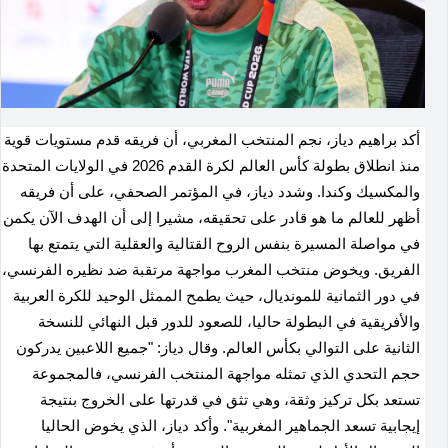
أكد براهيم دياز، نجم المنتخب المغربي، أن فريقه قدم مستويات قوية
منذ انطلاق بطولة كأس العالم لكرة القدم 2026 في الولايات المتحدة
والمكسيك وكندا. وشدد دياز، في المؤتمر الصحفي، على أن فريقه
أظهر للعالم ما هو قادر على تحقيقه، مشيرا إلى أن الهدف الآن يكمن
في مواصلة المسيرة بنفس الروح القتالية والعقلية التي يتمتع بها
الفريق. ويخوض منتخب المغرب مواجهة مرتقبة ضد نظيره الفرنسي،
في دور الثمانية للمونديال، حيث يطمح الممثل الوحيد للكرة العربية
والأفريقية في البطولة حاليا، للصعود للدور قبل النهائي للنسخة
الثانية على التوالي بكأس العالم. وقال دياز: "جميع اللاعبين يدركون
حجم التحدي الذي تمثله مواجهة المنتخب الفرنسي، فالمجموعة
تستعد بكل تركيز وثقة، وهي تثق في قدرتها على الخروج بنتيجة
إيجابية تسعد الجماهير المغربية". وأكد دياز، الذي يخوض الحاليا