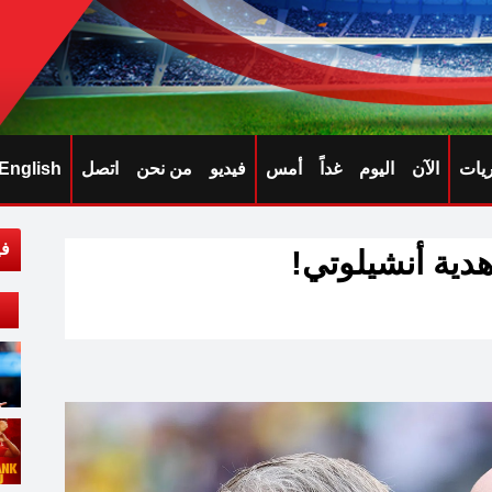
ريات
الآن
اليوم
غداً
أمس
فيديو
من نحن
اتصل
English
في
ية أنشيلوتي!