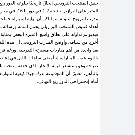
حقق المنتخب النرويجي إنجازًا تاريخيًا ببلوغه الدور ر
المثير على البر
مدرب النرويج ستوله سولباكن أن نهاية المباراة حملت مو
أهداه قميص المنتخب البرازيلي يحمل اسمه ورسالة تق
فيديو تم تداوله على نطاق واسع، اعتبره البعض بمثابة
أُخرج من سياقه. وأوضح المدرب النرويجي أن هذه اللفتة ع
بعد واحدة من أهم مباريات مسيرته التدريبية. ورغم فرح
بالنوم عقب المباراة، إذ أمضى ساعات الليل في إعادة م
صباحه وهو يستشعر قيمة الإنجاز الذي حققه منتخب بلاد
بالتأهل، معتبرًا أن المجموعة تدرك جيدًا كيفية الموازن
أمام إنجلترا في الدور ربع النهائي.