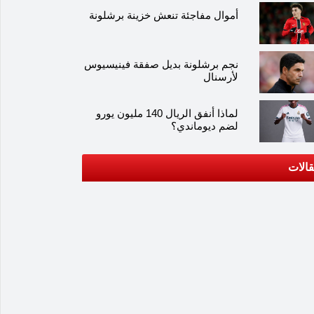
أموال مفاجئة تنعش خزينة برشلونة
نجم برشلونة بديل صفقة فينيسيوس
لأرسنال
لماذا أنفق الريال 140 مليون يورو
لضم ديوماندي؟
الات