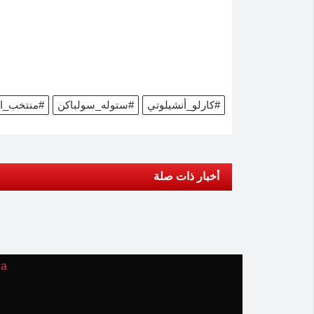
#كارلو_أنشيلوتي
#ستوله_سولباكن
#منتخب_ال
أخبار ذات صلة
ia