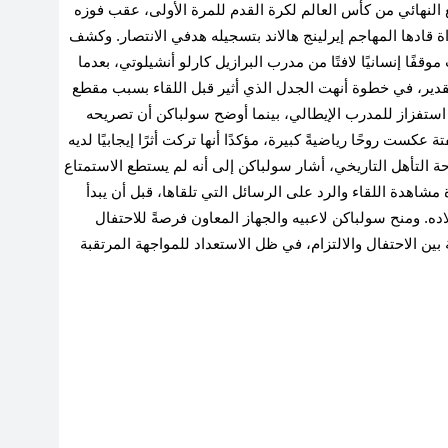
بع النهائي من كأس العالم لكرة القدم للمرة الأولى، عقب فوزه
ازيل بنتيجة 2-1 في دور الـ16، في مباراة قادها المهاجم إيرلينج هالاند بتسجيله هدفي الانتصار. وكشف
قفًا إنسانيًا لافتًا من مدرب البرازيل كارلو أنشيلوتي، بعدما
دير، في خطوة أنهت الجدل الذي أثير قبل اللقاء بسبب مقطع
 استفزاز للمدرب الإيطالي، بينما أوضح سولباكن أن تصريحه
كست روحًا رياضيةً كبيرة، مؤكدًا أنها تركت أثرًا إيجابيًا لديه
ة التأهل التاريخي، أشار سولباكن إلى أنه لم يستطع الاستمتاع
شاهدة اللقاء والرد على الرسائل التي تلقاها، قبل أن يبدأ
ه. ومنح سولباكن لاعبيه والجهاز المعاون فرصةً للاحتفال
ة بين الاحتفال والالتزام، في ظل الاستعداد للمواجهة المرتقبة