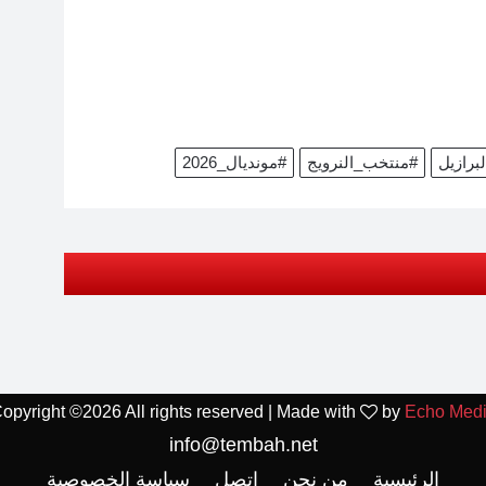
برازيل
#منتخب_النرويج
#مونديال_2026
opyright ©
2026 All rights reserved | Made with
by
Echo Med
info@tembah.net
الرئيسية
من نحن
اتصل
سياسة الخصوصية