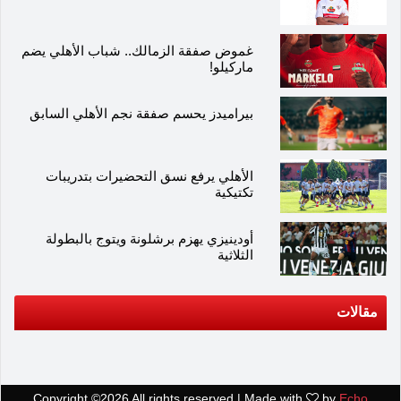
غموض صفقة الزمالك.. شباب الأهلي يضم
ماركيلو!
بيراميدز يحسم صفقة نجم الأهلي السابق
الأهلي يرفع نسق التحضيرات بتدريبات
تكتيكية
أودينيزي يهزم برشلونة ويتوج بالبطولة
الثلاثية
مقالات
Copyright ©
2026 All rights reserved | Made with
by
Echo