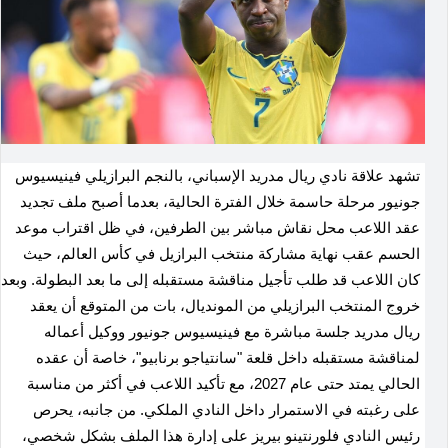
تشهد علاقة نادي ريال مدريد الإسباني، بالنجم البرازيلي فينيسيوس
جونيور مرحلة حاسمة خلال الفترة الحالية، بعدما أصبح ملف تجديد
عقد اللاعب محل نقاش مباشر بين الطرفين، في ظل اقتراب موعد
الحسم عقب نهاية مشاركة منتخب البرازيل في كأس العالم، حيث
كان اللاعب قد طلب تأجيل مناقشة مستقبله إلى ما بعد البطولة
.
وبعد
خروج المنتخب البرازيلي من المونديال، بات من المتوقع أن يعقد
ريال مدريد جلسة مباشرة مع فينيسيوس جونيور ووكيل أعماله
لمناقشة مستقبله داخل قلعة "سانتياجو برنابيو"، خاصة أن عقده
الحالي يمتد حتى عام 2027، مع تأكيد اللاعب في أكثر من مناسبة
على رغبته في الاستمرار داخل النادي الملكي
.
من جانبه، يحرص
رئيس النادي فلورنتينو بيريز على إدارة هذا الملف بشكل شخصي،