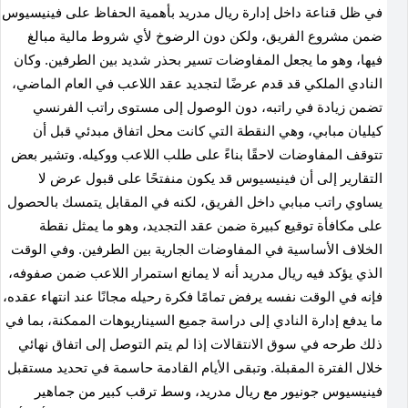
في ظل قناعة داخل إدارة ريال مدريد بأهمية الحفاظ على فينيسيوس
ضمن مشروع الفريق، ولكن دون الرضوخ لأي شروط مالية مبالغ
فيها، وهو ما يجعل المفاوضات تسير بحذر شديد بين الطرفين
.
وكان
النادي الملكي قد قدم عرضًا لتجديد عقد اللاعب في العام الماضي،
تضمن زيادة في راتبه، دون الوصول إلى مستوى راتب الفرنسي
كيليان مبابي، وهي النقطة التي كانت محل اتفاق مبدئي قبل أن
تتوقف المفاوضات لاحقًا بناءً على طلب اللاعب ووكيله
.
وتشير بعض
التقارير إلى أن فينيسيوس قد يكون منفتحًا على قبول عرض لا
يساوي راتب مبابي داخل الفريق، لكنه في المقابل يتمسك بالحصول
على مكافأة توقيع كبيرة ضمن عقد التجديد، وهو ما يمثل نقطة
الخلاف الأساسية في المفاوضات الجارية بين الطرفين
.
وفي الوقت
الذي يؤكد فيه ريال مدريد أنه لا يمانع استمرار اللاعب ضمن صفوفه،
فإنه في الوقت نفسه يرفض تمامًا فكرة رحيله مجانًا عند انتهاء عقده،
ما يدفع إدارة النادي إلى دراسة جميع السيناريوهات الممكنة، بما في
ذلك طرحه في سوق الانتقالات إذا لم يتم التوصل إلى اتفاق نهائي
خلال الفترة المقبلة
.
وتبقى الأيام القادمة حاسمة في تحديد مستقبل
فينيسيوس جونيور مع ريال مدريد، وسط ترقب كبير من جماهير