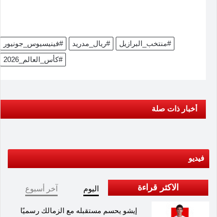
#منتخب_البرازيل
#ريال_مدريد
#فينيسيوس_جونيور
#كأس_العالم_2026
أخبار ذات صلة
فيديو
الاكثر قراءة
اليوم
آخر أسبوع
إيشو يحسم مستقبله مع الزمالك رسميًا