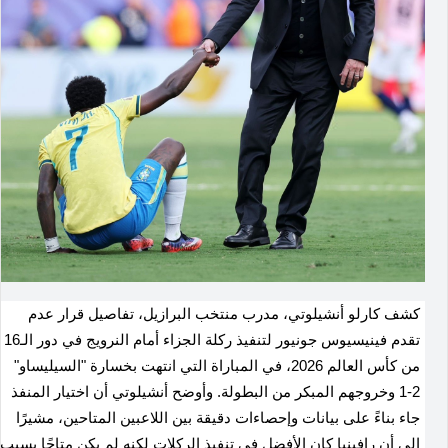
كشف كارلو أنشيلوتي، مدرب منتخب البرازيل، تفاصيل قرار عدم
تقدم فينيسيوس جونيور لتنفيذ ركلة الجزاء أمام النرويج في دور الـ16
من كأس العالم 2026، في المباراة التي انتهت بخسارة "السيليساو"
2-1 وخروجهم المبكر من البطولة. وأوضح أنشيلوتي أن اختيار المنفذ
جاء بناءً على بيانات وإحصاءات دقيقة بين اللاعبين المتاحين، مشيرًا
إلى أن رافينيا كان الأفضل في تنفيذ الركلات لكنه لم يكن متاحًا بسبب