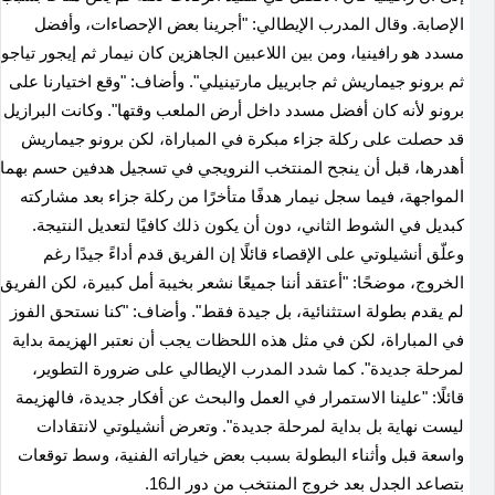
الإصابة. وقال المدرب الإيطالي: "أجرينا بعض الإحصاءات، وأفضل
مسدد هو رافينيا، ومن بين اللاعبين الجاهزين كان نيمار ثم إيجور تياجو
ثم برونو جيماريش ثم جابرييل مارتينيلي". وأضاف: "وقع اختيارنا على
برونو لأنه كان أفضل مسدد داخل أرض الملعب وقتها". وكانت البرازيل
قد حصلت على ركلة جزاء مبكرة في المباراة، لكن برونو جيماريش
أهدرها، قبل أن ينجح المنتخب النرويجي في تسجيل هدفين حسم بهما
المواجهة، فيما سجل نيمار هدفًا متأخرًا من ركلة جزاء بعد مشاركته
كبديل في الشوط الثاني، دون أن يكون ذلك كافيًا لتعديل النتيجة.
وعلّق أنشيلوتي على الإقصاء قائلًا إن الفريق قدم أداءً جيدًا رغم
الخروج، موضحًا: "أعتقد أننا جميعًا نشعر بخيبة أمل كبيرة، لكن الفريق
لم يقدم بطولة استثنائية، بل جيدة فقط". وأضاف: "كنا نستحق الفوز
في المباراة، لكن في مثل هذه اللحظات يجب أن نعتبر الهزيمة بداية
لمرحلة جديدة". كما شدد المدرب الإيطالي على ضرورة التطوير،
قائلًا: "علينا الاستمرار في العمل والبحث عن أفكار جديدة، فالهزيمة
ليست نهاية بل بداية لمرحلة جديدة". وتعرض أنشيلوتي لانتقادات
واسعة قبل وأثناء البطولة بسبب بعض خياراته الفنية، وسط توقعات
بتصاعد الجدل بعد خروج المنتخب من دور الـ16.