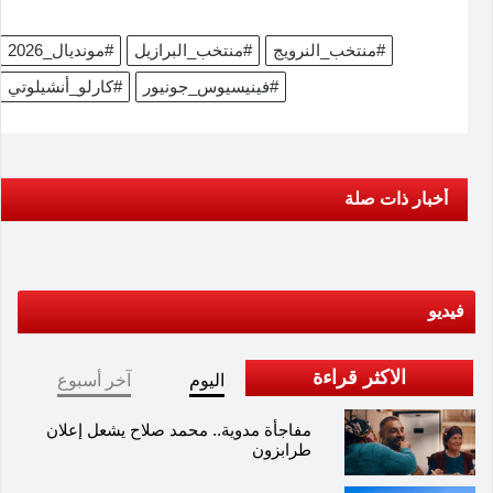
#منتخب_النرويج
#منتخب_البرازيل
#مونديال_2026
#فينيسيوس_جونيور
#كارلو_أنشيلوتي
أخبار ذات صلة
فيديو
الاكثر قراءة
اليوم
آخر أسبوع
مفاجأة مدوية.. محمد صلاح يشعل إعلان
طرابزون