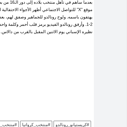
بعدما ساهم
موقع "X" للتواصل الاجتماعي أظهر الأجواء الاحت
يهتفون باسمه. ولوح رونالدو للجماهير وصفق لهم، بعدم
2-1. وأرفق رونالدو الفيديو برمز قلب أحمر وكلمة واحد
نظيره الإسباني يوم الاثنين المقبل بالقرب من دالاس.
#كريستيانو_رونالدو
#منتخب_كرواتيا
#منتخب_ال