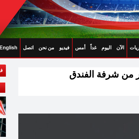
ريات
الآن
اليوم
غداً
أمس
فيديو
من نحن
اتصل
English
في
ير من شرفة الفندق