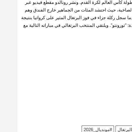
 في تأهل منتخب بلاده إلى دور الـ16 من بطولة كأس العالم لكرة القدم. ونشر رونالدو مقطع فيديو عبر
فالية الصاخبة، حيث احتشد المئات من الجماهير خارج الفندق وهم
ا سجل ركلة جزاء في فوز البرتغال المثير على كرواتيا بنتيجة
ة: "تورونتو". ويلتقي المنتخب البرتغالي في مباراته التالية مع
برتغال
#مونديال_2026