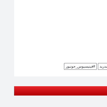
دريد
#فينيسيوس_جونيور