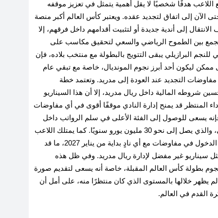
للاعب هدفًا شخصيًا لا يقل أهمية يتمثل في تعزيز موقفه
 الآن إلى اتفاق لتجديد عقده
.
ويعتبر كأس العالم أكبر منصة
انتقال إلى أندية جديدة أو لتثبيت أقدامهم داخل فرقهم، إلا
 يجمع بين الطموح الرياضي والسعي لتحقيق مكاسب على
لنجم البرازيلي يبقى التتويج بالبطولة مع منتخب بلاده، فإن
ممكن ليكون أحد أبرز نجوم المونديال، خاصة مع تبقي عام
فاوضات التجديد عند العودة إلى مدريد
.
وتعتمد خطة
ن شروطه المالية داخل ريال مدريد، إلا أن هذا السيناريو
ء المنتظر قد يمنح إدارة النادي موقفًا أقوى في أي مفاوضات
نه يسعى للوصول إلى الفئة الأعلى في سلم الرواتب داخل
الفريق، بحيث يتقاضى راتبًا مماثلًا لزميله كيليان مبابي، والذي يصل إلى نحو 30 مليون يورو سنويًا. كما يمتلك اللاعب
ورقة ضغط إضافية تتمثل في عدم التجديد، مع إمكانية الدخول في مفاوضات مع أي نادٍ بداية من يناير 2027، ما قد
يمثل سيناريو غير مفضل لإدارة ريال مدريد
.
وفي ظل هذه
جوم بطولة كأس العالم المقبلة، خاصة أنه يسعى لتقديم صورة
سخة 2022 في قطر، والتي لم يظهر خلالها بالمستوى الذي كان منتظرًا منه، على أمل أن
ة القدم في العالم.