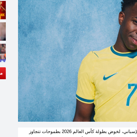
مق
يستعد البرازيلي فينيسيوس جونيور، نجم ريال مدريد الإسباني، لخوض بطولة كأس العالم 2026 بطموحات تتجاوز