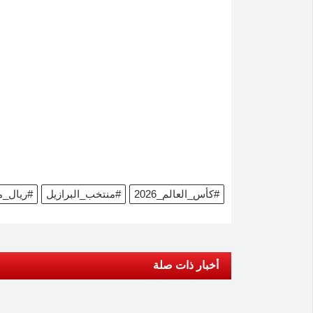
#كأس_العالم_2026
#منتخب_البرازيل
#ريال_م
أخبار ذات صلة