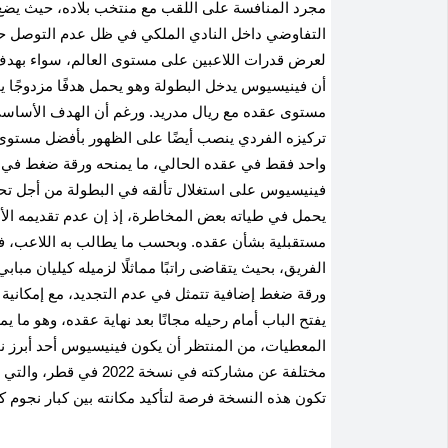
مجرد المنافسة على اللقب مع منتخب بلاده، حيث يضع ا
التفاوضي داخل النادي الملكي في ظل عدم التوصل حتى
لعرض قدرات اللاعبين على مستوى العالم، سواء بهدف ال
أن فينيسيوس يدخل البطولة وهو يحمل هدفًا مزدوجًا
مستوى عقده مع ريال مدريد
.
ورغم أن الهدف الأساسي ل
تركيزه الفردي ينصب أيضًا على الظهور بأفضل مستوى 
واحد فقط في عقده الحالي، ما يمنحه ورقة ضغط في م
فينيسيوس على استغلال تألقه في البطولة من أجل تحسي
يحمل في طياته بعض المخاطرة، إذ إن عدم تقديمه الأدا
مستقبلية بشأن عقده
.
وبحسب ما يطالب به اللاعب، فإ
يفتح الباب أمام رحيله مجانًا بعد نهاية عقده، وهو ما 
المعطيات، من المنتظر أن يكون فينيسيوس أحد أبرز ن
مختلفة عن مشاركته في ن
تكون هذه النسخة فرصة لتأكيد مكانته بين كبار نجوم كر