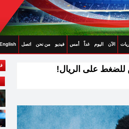
ريات
الآن
اليوم
غداً
أمس
فيديو
من نحن
اتصل
English
في
 للضغط على الريال!