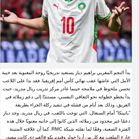
بدأ النجم المغربي براهيم دياز يستعيد تدريجيًا روحه المعنوية بعد خيبة
الأمل التي عاشها عقب نهائي كأس أمم إفريقيا. فقد بدا على اللاعب
تحسن ملحوظ في ملامحه حينما غادر مركز تدريب ريال مدريد، حيث
بدأ يخطو خطواته نحو التعافي النفسي، مستندًا إلى دعم زملائه في
الفريق، وذلك بعد أيام من فشله في تنفيذ ركلة الجزاء بطريقة
"بانينكا" أمام السنغال، التي توجت باللقب. في ريال مدريد، وجد دياز
دعمًا غير محدود من زملائه، الذين كانوا إلى جانبه معنويًا خلال هذه
الفترة الصعبة، وفقًا لما نقلته شبكة RMC. كما أن علاقته المتينة
خارج الملعب مع كل من أردا جولر وفيديريكو فالفيردي كانت مصدر