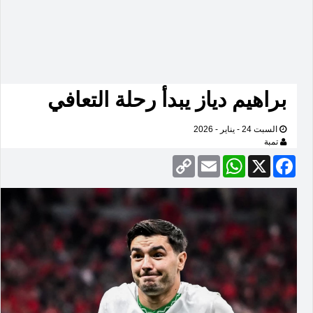
براهيم دياز يبدأ رحلة التعافي
السبت 24 - يناير - 2026
تمبة
Copy
Email
WhatsApp
Facebook
X
Link