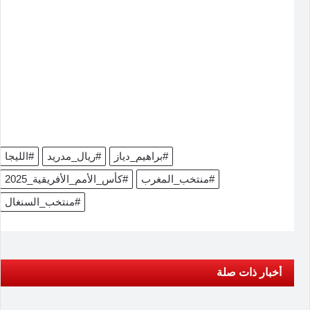
#براهيم_دياز
#ريال_مدريد
#الليجا
#منتخب_المغرب
#كأس_الأمم_الأفريقية_2025
#منتخب_السنغال
أخبار ذات صلة