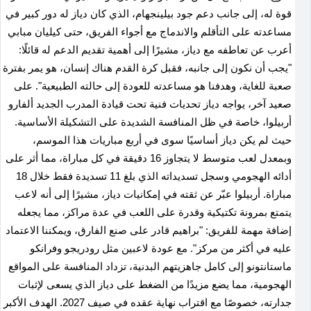
قوة له، إلى جانب دعم جود بيلينجهام، الذي كان دياز له دور كبير في
مساعدته على التأقلم والاندماج مع أجواء الفريق، حتى كيليان مبابي
أعرب عن تعاطفه مع دياز، مشيرًا إلى أهمية تقديم الدعم له قائلًا:
"يجب أن نكون إلى جانبه، فقبل كرة القدم هناك إنسان، هو يمر بفترة
صعبة للغاية، وهدفنا هو مساعدته للعودة إلى حالته الطبيعية". على
صعيد آخر، يواجه دياز تحديات فنية تحت قيادة المدرب الجديد ألفارو
أربيلوا، خاصة في ظل المنافسة الشديدة على التشكيلة الأساسية.
حيث لم يكن دياز أساسيًا سوى في أربع مباريات هذا الموسم،
وبمعدل لعب متوسط لا يتجاوز 16 دقيقة في كل مباراة، مما أثر على
أدائه الهجومي وسجل تسديداته الذي بلغ 11 تسديدة فقط خلال 18
مباراة. أربيلوا عبّر عن ثقته في إمكانيات دياز، مشيرًا إلى أنه لاعب
يتمتع بمرونة تكتيكية وقدرة على اللعب في عدة مراكز، مما يجعله
إضافة مهمة للفريق: "براهيم قادر على صنع الفارق، ويمكننا الاعتماد
عليه في أكثر من مركز". مع عودة لاعبين مثل رودريجو وفرانكو
ماستانتونو إلى كامل جاهزيتهم البدنية، تزداد المنافسة على المواقع
الهجومية، مما يضع مزيدًا من الضغط على دياز الذي يسعى لإثبات
جدارته، خصوصًا مع اقتراب نهاية عقده في صيف 2027. الهدف الأكبر