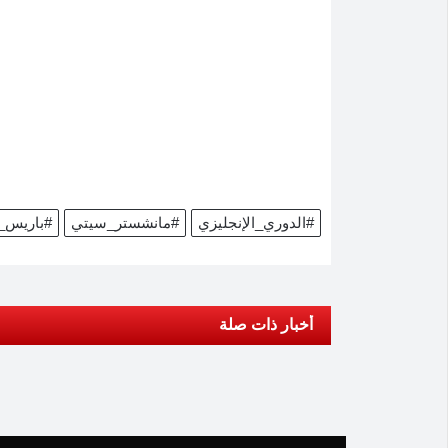
#الدوري_الإنجليزي
#مانشستر_سيتي
#باريس_
أخبار ذات صلة