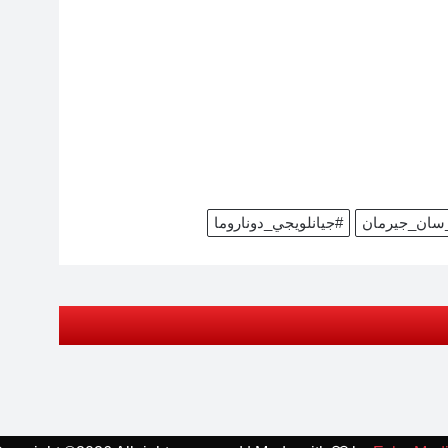
سان_جيرمان
#جيانلويجي_دوناروما