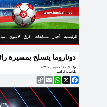
الرئيسية
أخبار
مسابقات
فرق
لاعبون
مبا
دوناروما يتسلح بمسيرة رائ
الثلاثاء 02 - سبتمبر - 2025
أسامة إبراهيم
Copy
Email
WhatsApp
Facebook
X
Link