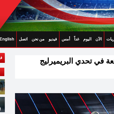
ريات
الآن
اليوم
غداً
أمس
فيديو
من نحن
اتصل
English
في
عة في تحدي البريميرليج