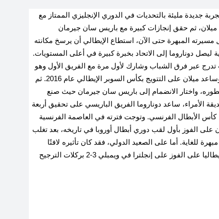
بة جديدة مليئة بالتحديات في الدوري الإنجليزي الممتاز مع
 ميلان، ثم حقق إنجازات كبيرة مع باريس سان جيرمان
 مسيرته المبهرة حتى الآن، استطاع الإيطالي أن يرسخ مكانته
ليصل دوناروما إلى الاتحاد بخبرة كبيرة في أعلى المستويات.
ث تدرج عبر فرق الشباب وشارك لأول مرة مع الفريق الأول وهو
في سن السادسة عشرة، ولعب أكثر من 250 مباراة، وساعد ميلان على التتويج بكأس السوبر الإيطالي عام 2016. ثم
 إلى فرنسا في صيف 2021 لمواصلة تطوره، واختار الانضمام إلى باريس سان جيرمان حيث صنع
ديقة الأمراء، ساعد دوناروما الفريق الباريسي على تحقيق أربعة
 كأس الأبطال الفرنسي. وتوجت فترته في العاصمة الفرنسية
على الفوز بأول لقب دوري أبطال أوروبا في تاريخه، بعد تغلب
كي على إنتر ميلان بنتيجة 5-0 بطريقة مبهرة للغاية. أما على الصعيد الدولي، فقد كان تأثيره لافتًا
أيضًا، إذ ساعدت بطولاته في ركلات الترجيح الدرامية إيطاليا على الفوز على إنجلترا في ويمبلي 3-2 بركلات الترجيح