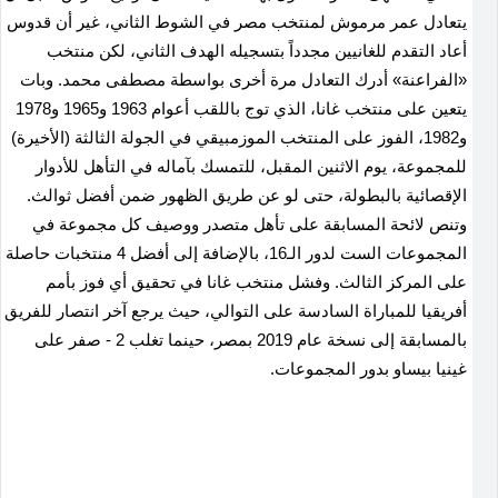
يتعادل عمر مرموش لمنتخب مصر في الشوط الثاني، غير أن قدوس
أعاد التقدم للغانيين مجدداً بتسجيله الهدف الثاني، لكن منتخب
«الفراعنة» أدرك التعادل مرة أخرى بواسطة مصطفى محمد. وبات
يتعين على منتخب غانا، الذي توج باللقب أعوام 1963 و1965 و1978
و1982، الفوز على المنتخب الموزمبيقي في الجولة الثالثة (الأخيرة)
للمجموعة، يوم الاثنين المقبل، للتمسك بآماله في التأهل للأدوار
الإقصائية بالبطولة، حتى لو عن طريق الظهور ضمن أفضل ثوالث.
وتنص لائحة المسابقة على تأهل متصدر ووصيف كل مجموعة في
المجموعات الست لدور الـ16، بالإضافة إلى أفضل 4 منتخبات حاصلة
على المركز الثالث. وفشل منتخب غانا في تحقيق أي فوز بأمم
أفريقيا للمباراة السادسة على التوالي، حيث يرجع آخر انتصار للفريق
بالمسابقة إلى نسخة عام 2019 بمصر، حينما تغلب 2 - صفر على
غينيا بيساو بدور المجموعات.