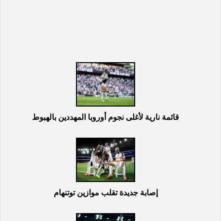
قائمة نارية لأغلى نجوم أوروبا المهددين بالهبوط
إصابة جديدة تقلب موازين توتنهام