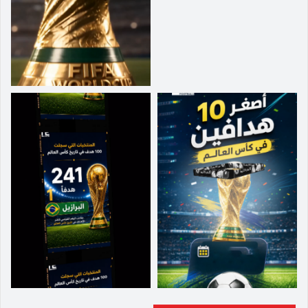
ومساعدة منتخبي وبلدي. من المهم بالنسبة لي أن
أكون هنا». أضاف لاعب وست هام يونايتد الإنجليزي
في تصريحاته، التي أبرزها الموقع الإلكتروني الرسمي
للاتحاد الأفريقي لكرة القدم (كاف): «تنتابني مشاعر
مختلطة، بوصفي مهاجماً تريد أن يكون لأهدافك تأثير
على النتيجة. لقد ارتكبنا بعض الأخطاء، لكن يتعين
علينا الآن للعودة إلى العمل، ونفوز بالمباراة التالية،
ونرى ما سيحدث». وفي ختام حديثه، يرى قدوس أن
منتخب غانا حافظ على حظوظه كاملة في التأهل
للدور القادم، بعد حصده نقطة التعادل أمام المنتخب
المصري، حيث قال: «إننا لم نمت، الهدف يبقى كما
هو، العودة بالكأس إلى الوطن». وكان المنتخب
الغاني قد أنهى الشوط الأول بهدف نظيف حمل توقيع
قدوس، قبل أن يتعادل عمر مرموش لمنتخب مصر
في الشوط الثاني، غير أن قدوس أعاد التقدم للغانيين
مجدداً بتسجيله الهدف الثاني، لكن منتخب «الفراعنة
أدرك التعادل مرة أخرى بواسطة مصطفى محمد.
وبات يتعين على منتخب غانا، الذي توج باللقب أعوام
1963 و1965 و1978 و1982، الفوز على المنتخب