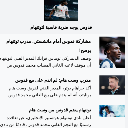
قدوس يوجه ضربة قاسية لتوتنهام
مشاركة قدوس أمام مانشستر.. مدرب توتنهام
يوضح!
وصف الدنماركي توماس فرانك المدير الفني لتوتنهام
أن موقف لاعبه الغاني المصاب محمد قدوس من
المشاركة في مباراة مانشستر يونايتد بالدوري
الإنجليزي الممتاز لكرة القدم، لا يزال غير محسوم.
مدرب وست هام: لم اندم على بيع قدوس
وتعرض الجناح المتألق لإصابة في مباراة فريقه ضد
أكد جراهام بوتر، المدير الفني لفريق وست هام
تشيلسي، ما أدى إلى استبعاده من مواجهة كوبنهاجن
يونايتد، أنه لم يندم على بيع الغاني محمد قدوس
الدنماركي في بطولة دوري أبطال أوروبا. وسئل
لفريق توتنهام هوتسبير، جاره اللدود ومنافسه في
المدرب في مؤتمر صحفي تقديمي لمباراة الفريق
بطولة الدوري الإنجليزي الممتاز لكرة القدم. وأصبح
توتنهام يضم قدوس من وست هام
ضد يونايتد، إذا ما كان الفريق مكتمل الصفوف، وما
قدوس بالفعل لاعبا محبوبا لدى جماهير توتنهام بعد
أعلن نادي توتنهام هوتسبير الإنجليزي، عن تعاقده
إذا كان قدوس جاهزا، حيث أكد في تصريحات نقلها
انتقاله للفريق اللندني خلال فترة الانتقالات الصيفية
رسميًا مع النجم الغاني محمد قدوس، قادمًا من نادي
الموقع الإلكتروني للنادي: "كل من شارك أمام