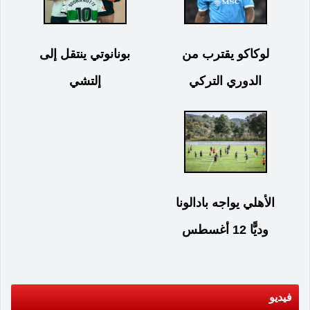
لوكاكو يقترب من
بونانوتي ينتقل إلى
الدوري التركي
إلتشي
الأهلي يواجه بادالونا
وديًّا 12 أغسطس
فيديو