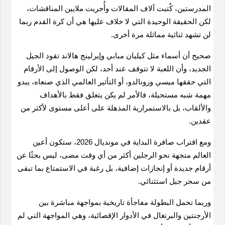
المدرستين، كُتبت آلاف المقالات وأُجريت ملايين المناقشات،
لكن الحقيقة الوحيدة التي لا خلاف عليها هي أن كرة القدم ربما
لن تشهد ثنائية مماثلة مرة أخرى
.
صحيح أن أسماء مثل كيليان مبابي وإيرلينج هالاند تقود الجيل
الجديد، وأن اللعبة لا تتوقف عند أحد، لكن الوصول إلى الأرقام
التي حققها ميسي ورونالدو، أو التأثير العالمي الذي صنعاه، يبدو
مهمة شبه مستحيلة، فالأمر لم يكن يتعلق فقط بالأهداف
والألقاب، بل بالاستمرارية المذهلة على أعلى مستوى لأكثر من
عقدين
.
ومع اقتراب صافرة البداية في مونديال 2026، ستكون أعين
العالم متجهة نحو الرجلين أكثر من أي وقت مضى، ليس بحثًا عن
أرقام جديدة أو إنجازات إضافية، بل رغبة في الاستمتاع بما تبقى
من سحر جيل استثنائي.
وربما تحمل البطولة مفاجأة تاريخية بمواجهة مباشرة بين
الأرجنتين والبرتغال في الأدوار الإقصائية، وهي المواجهة التي لم