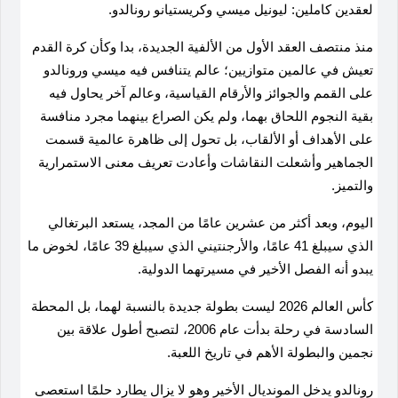
لعقدين كاملين: ليونيل ميسي وكريستيانو رونالدو
.
منذ منتصف العقد الأول من الألفية الجديدة، بدا وكأن كرة القدم
تعيش في عالمين متوازيين؛ عالم يتنافس فيه ميسي ورونالدو
على القمم والجوائز والأرقام القياسية، وعالم آخر يحاول فيه
بقية النجوم اللحاق بهما، ولم يكن الصراع بينهما مجرد منافسة
على الأهداف أو الألقاب، بل تحول إلى ظاهرة عالمية قسمت
الجماهير وأشعلت النقاشات وأعادت تعريف معنى الاستمرارية
والتميز
.
اليوم، وبعد أكثر من عشرين عامًا من المجد، يستعد البرتغالي
الذي سيبلغ 41 عامًا، والأرجنتيني الذي سيبلغ 39 عامًا، لخوض ما
يبدو أنه الفصل الأخير في مسيرتهما الدولية.
كأس العالم 2026 ليست بطولة جديدة بالنسبة لهما، بل المحطة
السادسة في رحلة بدأت عام 2006، لتصبح أطول علاقة بين
نجمين والبطولة الأهم في تاريخ اللعبة
.
رونالدو يدخل المونديال الأخير وهو لا يزال يطارد حلمًا استعصى