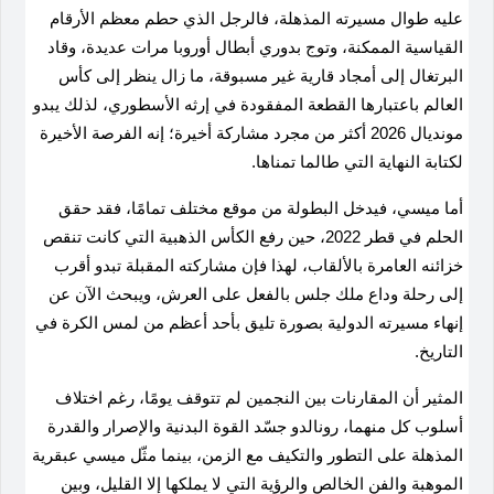
عليه طوال مسيرته المذهلة، فالرجل الذي حطم معظم الأرقام
القياسية الممكنة، وتوج بدوري أبطال أوروبا مرات عديدة، وقاد
البرتغال إلى أمجاد قارية غير مسبوقة، ما زال ينظر إلى كأس
العالم باعتبارها القطعة المفقودة في إرثه الأسطوري، لذلك يبدو
مونديال 2026 أكثر من مجرد مشاركة أخيرة؛ إنه الفرصة الأخيرة
لكتابة النهاية التي طالما تمناها
.
أما ميسي، فيدخل البطولة من موقع مختلف تمامًا، فقد حقق
الحلم في قطر 2022، حين رفع الكأس الذهبية التي كانت تنقص
خزائنه العامرة بالألقاب، لهذا فإن مشاركته المقبلة تبدو أقرب
إلى رحلة وداع ملك جلس بالفعل على العرش، ويبحث الآن عن
إنهاء مسيرته الدولية بصورة تليق بأحد أعظم من لمس الكرة في
التاريخ
.
المثير أن المقارنات بين النجمين لم تتوقف يومًا، رغم اختلاف
أسلوب كل منهما، رونالدو جسّد القوة البدنية والإصرار والقدرة
المذهلة على التطور والتكيف مع الزمن، بينما مثّل ميسي عبقرية
الموهبة والفن الخالص والرؤية التي لا يملكها إلا القليل، وبين