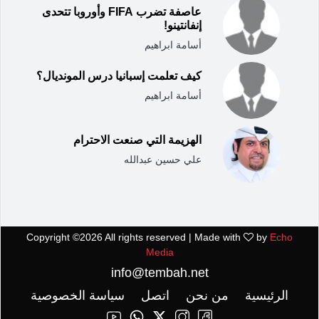
عاصفة تضرب FIFA وأوروبا تتحدى
إنفانتينو!
أسامة ابراهيم
كيف تعلمت إسبانيا درس المونديال؟
أسامة ابراهيم
الهزيمة التي صنعت الاحترام
علي حسين عبدالله
Copyright ©
2026 All rights reserved | Made with
by
Echo
Media
info@tembah.net
الرئيسية
من نحن
اتصل
سياسة الخصوصية