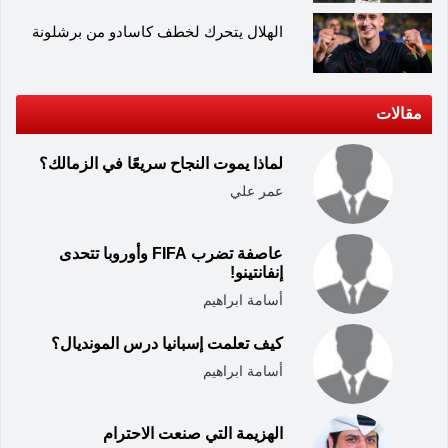
الهلال يتحرك لخطف كاسادو من برشلونة
مقالات
لماذا يموت النجاح سريعًا في الزمالك؟
عمر علي
عاصفة تضرب FIFA وأوروبا تتحدى
إنفانتينو!
أسامة ابراهيم
كيف تعلمت إسبانيا درس المونديال؟
أسامة ابراهيم
الهزيمة التي صنعت الاحترام