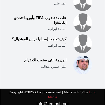
عمر علي
عاصفة تضرب FIFA وأوروبا تتحدى
إنفانتينو!
أسامة ابراهيم
كيف تعلمت إسبانيا درس المونديال؟
أسامة ابراهيم
الهزيمة التي صنعت الاحترام
علي حسين عبدالله
Copyright ©
2026 All rights reserved | Made with
by
Echo
Media
info@tembah.net