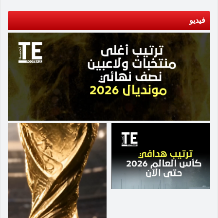
الجهاز الفني لتطبيقها خلال اللقاء. ويدخل الأهلي
المواجهة بمعنويات مرتفعة بعدما حصد ثلاث نقاط
فيديو
ثمينة في الجولة الماضية بفوزه على سموحة بهدف
دون رد في اللقاء الذي أُقيم على استاد برج العرب
بالإسكندرية، وهو الانتصار الذي عزز من ثقة اللاعبين
قبل مواجهة زد. ويتطلع الجهاز الفني لمواصلة النتائج
الإيجابية والحفاظ على نسق الانتصارات، في ظل
أهمية المرحلة الحالية من عمر المسابقة.