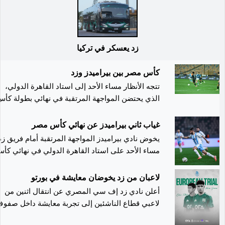
زد يعسكر في تركيا
كأس مصر بين بيراميدز وزد
تتجه الأنظار مساء الأحد إلى استاد القاهرة الدولي،
الذي يحتضن المواجهة المرتقبة في نهائي بطولة كأ
مصر كأس مصر، حين يلتقي بيراميدز مع زد إف سي
في صراع يحمل طموحات متباينة بين فريق يسعى
غياب ثاني بيراميدز عن نهائي كأس مصر
لتأكيد تفوقه المحلي، وآخر يبحث عن كتابة فصل
يخوض نادي بيراميدز المواجهة المرتقبة أمام فريق زد
تاريخي جديد في مسيرته الكروية. ويدخل بيراميدز
مساء الأحد على استاد القاهرة الدولي في نهائي كأ
اللقاء بطموح الحفاظ على اللقب والتتويج بالكأس
مصر، وسط غيابات مؤثرة ضربت صفوف الفريق في
للمرة الثانية تواليًا، مستندًا إلى خبرة عناصره الدولية
اللحظات الأخيرة. وأعلن المدرب الكرواتي كرونسلاف
لاعبان من زد يخوضان معايشة في بورتو
وقدراته الفنية الكبيرة، بعدما سبق له التفوق على زد
يورتشيتش قائمة الفريق التي ضمت كلًا من أحمد
أعلن نادي زد إف سي المصري عن انتقال اثنين من
في نهائي النسخة الماضية بهدف دون رد، في مباراة
الشناوي ومحمود جاد وشريف إكرامي في حراسة
لاعبي قطاع الناشئين إلى تجربة معايشة داخل صفو
منحت الفريق السماوي أول ألقابه في البطولة. في
المرمى. وشملت القائمة المتاحة للنهائي الأسماء
نادي بورتو، في خطوة تهدف إلى تطوير خبراتهما
المقابل، يخوض زد النهائي بطموح تحقيق إنجاز
التالية: أحمد سامي، أسامة جلال، كريم حافظ، محمد