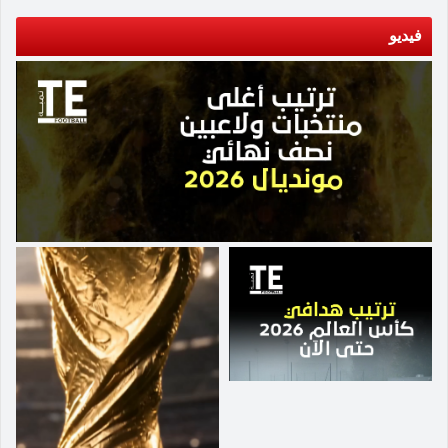
مخالفات ارتكبها خلال تواجده في البريميرليج. وعار
ليستر، الذي يتصدر الترتيب في الدرجة الأولى برصيد
فيديو
88 نقطة، فرض عقوبات عليه خلال الموسم الحالي
بسبب مخالفات سابقة. وإذا أدانت اللجنة النادي،
وعاقبته بخصم نقاط من رصيده الحالي قد يؤثر القرار
على فرص الفريق في العودة للبريميرليج، في ظل
المنافسة المحتدمة على التأهل. ويتوقع في حالة إدانة
ليستر أن تطبق عقوبة خصم النقاط من رصيده في
الموسم المقبل حال صعوده للبريميرليج. قالت
الرابطة في بيانٍ لها، إنها غيرت موقفها السابق
بالموافقة على عقاب ليستر إذا ثبتت إدانته، وأكدت
أنها "لا تتمتع بالسلطة (لعقاب النادي) بموجب اللوائح
الحالية للمسابقة". من جانبه، أكد ليستر أنه سيواصل
التعاون مع الدوري الإنجليزي الممتاز ورابطة الدوري
فيما يتعلق بالتهم الموجهة إليهم، وقال: "أي اتهامات
موجهة للنادي يجب أن يتم تحديدها بشكل صحيح
ومتناسب، وفقاً للقواعد المعمول بها".