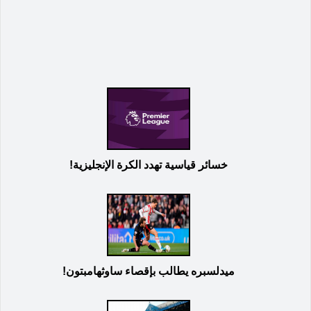
خسائر قياسية تهدد الكرة الإنجليزية!
ميدلسبره يطالب بإقصاء ساوثهامبتون!