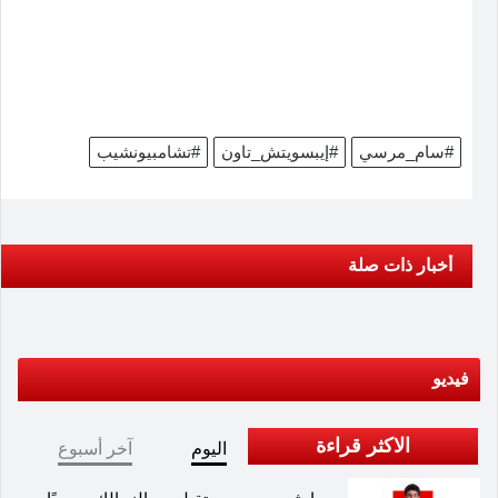
#سام_مرسي
#إيبسويتش_تاون
#تشامبيونشيب
أخبار ذات صلة
فيديو
الاكثر قراءة
اليوم
آخر أسبوع