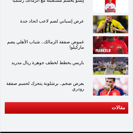
إيشو يحسم مستقبله مع الزمالك رسميًا
عرض إسباني لضم لاعب اتحاد جدة
غموض صفقة الزمالك.. شباب الأهلي يضم
ماركيلو!
باريس يخطط لخطف جوهرة ريال مدريد
بعرض ضخم.. برشلونة يتحرك لحسم صفقة
رودري
مقالات