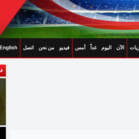
ريات
الآن
اليوم
غداً
أمس
فيديو
من نحن
اتصل
English
في