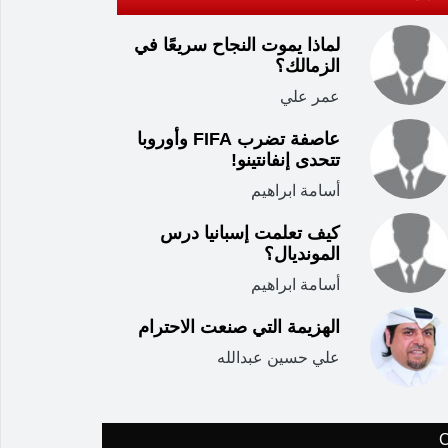
لماذا يموت النجاح سريعًا في
الزمالك؟
عمر علي
عاصفة تضرب FIFA وأوروبا
تتحدى إنفانتينو!
أسامة ابراهيم
كيف تعلمت إسبانيا درس
المونديال؟
أسامة ابراهيم
الهزيمة التي صنعت الاحترام
علي حسين عبدالله
C