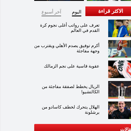
الاكثر قراءة
اليوم
آخر أسبوع
تعرف على رواتب أغلى نجوم كرة
القدم في العالم
أكرم توفيق يصدم الأهلي ويقترب من
وجهة مفاجئة
عقوبة قاسية على نجم الزمالك
الريال يخطط لصفقة مفاجئة من
الكالتشيو!
الهلال يتحرك لخطف كاسادو من
برشلونة
الات