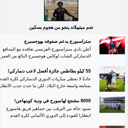
نجم ميتييلاند ينجو من هجوم بسكين
ستراسبورج يدعم صفوفه بهوجسبرج
أعلن نادي ستراسبورج الفرنسي تعاقده مع المدافع
الدنماركي الشاب لوكاس هوجسبرج البالغ من العمر
19 عاما قادما من صفوف نوردشيلاند الدنماركي.
وانضم المدافع الشاب المولود في عام 2006، إلى
55 كيلو بطاطس جائزة أفضل لاعب دنماركي!
ستراسبورج مقابل 15 مليون يورو بجانب نسبة من
عادةً لا تحظى مباريات الدوري الدنماركي لكرة القدم
إعادة بيع اللاعب مستقبلا. وذكر ستراسبورج في بيان
بمتابعة واسعة خارج البلاد، لكن ما حدث جذب الأنظار
"وقع اللاعب الدنماركي الدولي عقدا مع نادي
بطريقة طريفة، بعدما حصل المدافع الفرنسي ماكسي
ستراسبورج حتى عام 2030، ويلعب لوكاس هوجسب
سولاس على 55 كيلوجرامًا من البطاطس مكافأة
8000 مشجع لهامبورج في ودية كوبنهاجن!
مع نادي نوردشيلاند، منذ سن الثالثة، حيث خاض معه
لاختياره أفضل لاعب في مباراة فريقه سوندرييسكي
تسود حالة من الترقب بين جماهير فريق هامبورج
أول مباراة احترافية في السادسة عشرة من عمره
ضد نودرسيايلاند. سولاس، البالغ من العمر 26 عامًا،
انتظارا للعودة إلى الدوري الألماني لكرة القدم
فقط، ولعب الموسم الماضي في الدوري الممتاز".
افتتح التسجيل في المباراة التي
(بوندزليجا) بعد سبعة أعوام، حيث سافروا بأعداد
2، وقال مازحًا عقب اللقاء إنه تلقى الجائزة الغريبة