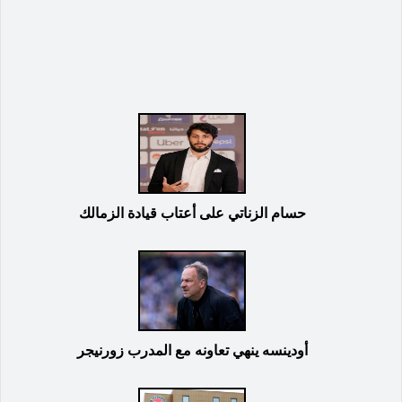
حسام الزناتي على أعتاب قيادة الزمالك
أودينسه ينهي تعاونه مع المدرب زورنيجر