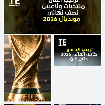
يسعى النادي الأهلي لضمه ضمن صفوفه لتدعيم
توفير بيئة رياضية آمنة بعيدًا عن أي سلوك غير منضب
"ميتييلاند ليس مجرد نادٍ لكرة القدم، بل هو مكان يهت
من الجماهير.
الفريق في الموسم المقبل.
بالناس. أشكرهم على كل الدعم الذي تلقيته هنا،
وأتطلع لمواصلة مسيرتي في كرة القدم". أولسون،
الذي شارك في 47 مباراة دولية مع منتخب السويد،
بدأ مسيرته الاحترافية في نورشوبينج قبل أن ينتقل
إلى أندية أخرى مثل أندرلخت البلجيكي وكراسنودار
الروسي وآيك السويدي، إضافة إلى تجربة مع فرق
الشباب في أرسنال الإنجليزي.