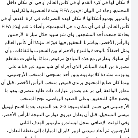
لا مكان لها في كرة القدم أو في كأس العالم أو في أي مكان داخل
المجتمع. وجاء في البيان: «يدين FIFA بشدة العنصرية والكراهية
والتمييز بجميع أشكالها لا مكان لهذه التصرفات في كرة القدم، أو في
كأس العالم، أو في أي مكان داخل المجتمع». وأضاف: «تم إبلاغ FIFA
بحادثة جمعت أحد المشجعين وآي شو سبيد خلال مباراة الأرجنتين
والرأس الأخضر، وباشرنا التحقيق فيها فورًا»، مؤكدًا أن كأس العالم
يمثل احتفالًا بالوحدة والتنوع والاحترام بين الشعوب والثقافات، وأن
أي سلوك يتعارض مع هذه المبادئ مرفوض تمامًا. وأظهرت مقاطع
مصورة من البث المباشر الذي أجراه آي شو سبيد عبر قناته على
يوتيوب، مشادة كلامية بينه وبين أحد مشجعي المنتخب الأرجنتيني،
بينما كان صانع المحتوى يرتدي قميص منتخب الرأس الأخضر، قبل أن
تتطور الواقعة إلى مزاعم بصدور عبارات ذات طابع عنصري، وهو ما
يخضع حاليًا للتحقيق. وعلى الصعيد الرياضي، نجح المنتخب
الأرجنتيني في حسم اللقاء بنتيجة 3-2 بعد التمديد، بعدما افتتح ليونيل
ميسي التسجيل، قبل أن يعادل ديروي دوارتي النتيجة للرأس الأخضر.
وفي الوقت الإضافي سجل ليساندرو مارتينيز الهدف الثاني
للأرجنتين، ثم أعاد سيدني لوبيز كابرال المباراة إلى نقطة التعادل،