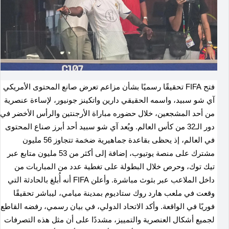
فتح FIFA تحقيقًا رسميًا بشأن مزاعم تعرض صانع المحتوى الأمريكي
آي شو سبيد، واسمه الحقيقي دارين واتكينز جونيور، لإساءة عنصرية
من أحد المشجعين، خلال حضوره مباراة الأرجنتين والرأس الأخضر في
دور الـ32 من كأس العالم. ويُعد آي شو سبيد أحد أبرز صناع المحتوى
في العالم، إذ يحظى بقاعدة جماهيرية ضخمة تتجاوز 56 مليون
مشترك على منصة يوتيوب، إضافة إلى أكثر من 53 مليون متابع عبر
تيك توك، وحرص خلال البطولة على تغطية عدد من المباريات من
داخل الملاعب عبر بثوث مباشرة. وأعلن FIFA أنه أُبلغ بالحادثة التي
وقعت في ملعب هارد روك ستاديوم بمدينة ميامي، ليباشر تحقيقًا
فوريًا في الواقعة. وأكد الاتحاد الدولي، في بيان رسمي، رفضه القاطع
لجميع أشكال العنصرية والتمييز، مشددًا على أن مثل هذه التصرفات