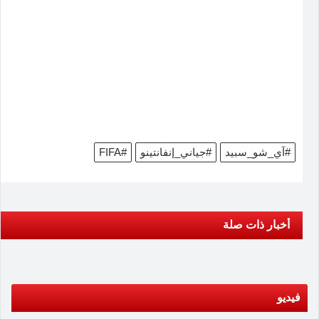
#آي_شو_سبيد
#جياني_إنفانتينو
#FIFA
أخبار ذات صلة
فيديو