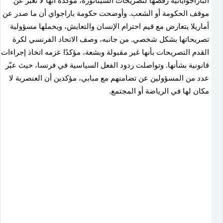
الباراجوايانية رفضها لتصريحات السيناتورة، مؤكدةً أنها لا تعبّر عن
موقف الحكومة أو الشعب. وأوضحت حكومة باراجواي أن ما صدر عن
أماريلا يتعارض مع قيم احترام الإنسان والتعايش، ويحملها مسؤولية
تصريحاتها بشكل شخصي. من جانبه، وصف الاتحاد الفرنسي لكرة
القدم التصريحات بأنها غير مقبولة وبشعة، مؤكدًا عزمه اتخاذ إجراءات
قانونية بشأنها. وتواصلت ردود الفعل السياسية في فرنسا، حيث عبّر
عدد من المسؤولين عن تضامنهم مع مبابي، مؤكدين أن العنصرية لا
مكان لها في الرياضة أو المجتمع.