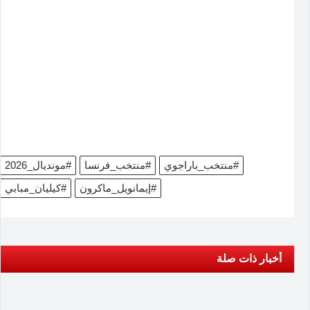
#منتخب_باراجوي
#منتخب_فرنسا
#مونديال_2026
#إيمانويل_ماكرون
#كيليان_مبابي
أخبار ذات صلة