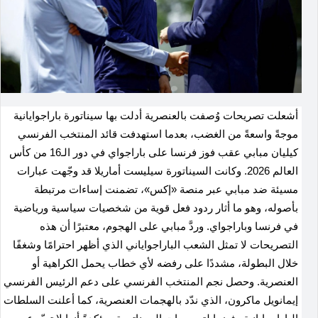
أشعلت تصريحات وُصفت بالعنصرية أدلت بها سيناتورة باراجوايانية
موجةً واسعةً من الغضب، بعدما استهدفت قائد المنتخب الفرنسي
كيليان مبابي عقب فوز فرنسا على باراجواي في دور الـ16 من كأس
العالم 2026. وكانت السيناتورة سيليست أماريلا قد وجّهت عبارات
مسيئة ضد مبابي عبر منصة «إكس»، تضمنت إساءات مرتبطة
بأصوله، وهو ما أثار ردود فعل قوية من شخصيات سياسية ورياضية
في فرنسا وباراجواي. وردَّ مبابي على الهجوم، معتبرًا أن هذه
التصريحات لا تمثل الشعب الباراجواياني الذي أظهر احترامًا وشغفًا
خلال البطولة، مشددًا على رفضه لأي خطاب يحمل الكراهية أو
العنصرية. وحصل نجم المنتخب الفرنسي على دعم الرئيس الفرنسي
إيمانويل ماكرون، الذي ندّد بالهجمات العنصرية، كما أعلنت السلطات