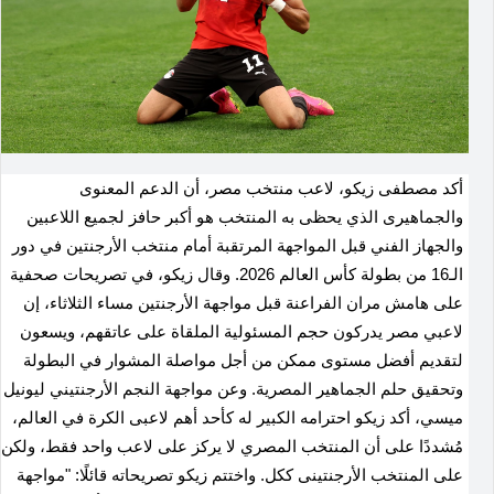
أكد مصطفى زيكو، لاعب منتخب مصر، أن الدعم المعنوى
والجماهيرى الذي يحظى به المنتخب هو أكبر حافز لجميع اللاعبين
والجهاز الفني قبل المواجهة المرتقبة أمام منتخب الأرجنتين في دور
الـ16 من بطولة كأس العالم 2026. وقال زيكو، في تصريحات صحفية
على هامش مران الفراعنة قبل مواجهة الأرجنتين مساء الثلاثاء، إن
لاعبي مصر يدركون حجم المسئولية الملقاة على عاتقهم، ويسعون
لتقديم أفضل مستوى ممكن من أجل مواصلة المشوار في البطولة
وتحقيق حلم الجماهير المصرية. وعن مواجهة النجم الأرجنتيني ليونيل
ميسي، أكد زيكو احترامه الكبير له كأحد أهم لاعبى الكرة في العالم،
مُشددًا على أن المنتخب المصري لا يركز على لاعب واحد فقط، ولكن
على المنتخب الأرجنتينى ككل. واختتم زيكو تصريحاته قائلًا: "مواجهة