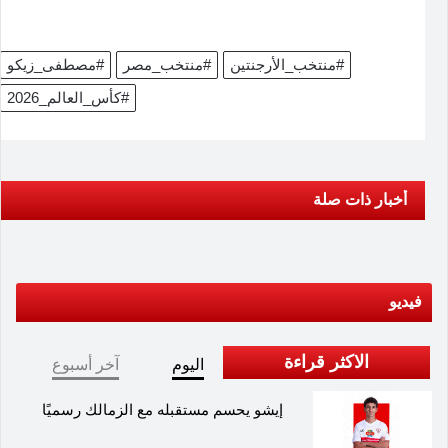
#منتخب_الأرجنتين
#منتخب_مصر
#مصطفى_زيكو
#كأس_العالم_2026
أخبار ذات صلة
فيديو
الاكثر قراءة
اليوم
آخر أسبوع
إيشو يحسم مستقبله مع الزمالك رسميًا