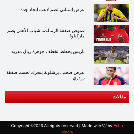
عرض إسباني لضم لاعب اتحاد جدة
غموض صفقة الزمالك.. شباب الأهلي يضم
ماركيلو!
باريس يخطط لخطف جوهرة ريال مدريد
بعرض ضخم.. برشلونة يتحرك لحسم صفقة
رودري
مقالات
Copyright ©
2026 All rights reserved | Made with
by
Echo
Media