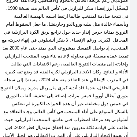
المونديال رغم تاريخه الحافل بالنجوم والأساطير
.
وجاء هذا الخروج
ليُسجَّل أبرز إقصاء مبكر للبرازيل في كأس العالم منذ نسخة 1990،
في نتيجة صادمة لمنتخب طالما ارتبط اسمه بالهيمنة العالمية
وبأسماء خالدة مثل بيليه ورونالدو وجارينشا، ما جعل السقوط أمام
النرويج بمثابة جرس إنذار جديد حول تراجع بريق الكرة البرازيلية في
المحافل الكبرى
.
ورغم الإقصاء، لا يفكر أنشيلوتي في إنهاء تجربته مع
المنتخب، إذ يواصل التمسك بمشروعه الذي يمتد حتى عام 2030 بعد
تمديد عقده مسبقًا، في محاولة لإعادة بناء هوية المنتخب البرازيلي
وإعادته إلى منصات التتويج العالمية، رغم الانتقادات التي طالت
الأداء والنتائج
.
وكان الاتحاد البرازيلي لكرة القدم قد وضع ثقة كبيرة
في المدرب الإيطالي عند التعاقد معه عام 2024، مستندًا إلى سجله
التاريخي الحافل، بعدما قاد أندية كبرى مثل ريال مدريد وميلان للتتويج
بدوري أبطال أوروبا خمس مرات، إضافة إلى تحقيقه ألقاب الدوري
في خمس دول مختلفة، غير أن هذه الخبرات الكبيرة لم تنعكس
بالشكل المتوقع على أداء المنتخب في كأس العالم
.
وجاء التعاقد مع
أنشيلوتي بعد مرحلة اضطراب فني عاشها المنتخب البرازيلي، حيث
تعاقب على قيادته ثلاثة مدربين منذ إخفاق مونديال قطر 2022، قبل
أن يجمع الاتحاد البرازيلي على أن المدرب الإيطالي هو الخيار الأمثل