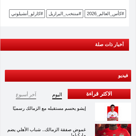
#كأس_العالم_2026
#منتخب_البرازيل
#كارلو_أنشيلوتي
أخبار ذات صلة
فيديو
الاكثر قراءة
اليوم
آخر أسبوع
إيشو يحسم مستقبله مع الزمالك رسميًا
غموض صفقة الزمالك.. شباب الأهلي يضم
ماركيلو!