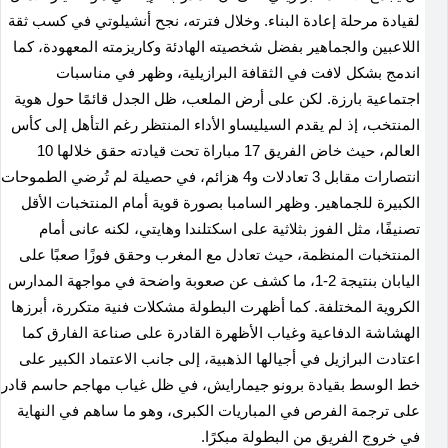
لقيادة مرحلة إعادة البناء
.
وخلال فترته، نجح أنشيلوتي في كسب ثقة
اللاعبين والجماهير بفضل شخصيته الهادئة وكاريزمته المعهودة، كما
اندمج بشكل لافت في الثقافة البرازيلية، وظهر في مناسبات
اجتماعية بارزة. لكن على أرض الملعب، ظل الجدل قائمًا حول هوية
المنتخب، إذ لم يقدم السيليساو الأداء المنتظر رغم التأهل إلى كأس
العالم، حيث خاض الفريق 17 مباراة تحت قيادته حقق خلالها 10
انتصارات مقابل 3 تعادلات و4 هزائم، في حصيلة لم تُرضي الطموحات
الكبيرة للجماهير
.
وظهر السامبا بصورة قوية أمام المنتخبات الأقل
تصنيفًا، مثل الفوز بثلاثية على اسكتلندا وهايتي، لكنه عانى أمام
المنتخبات المنظمة، حيث تعادل مع المغرب وحقق فوزًا صعبًا على
اليابان بنتيجة 2-1، ما كشف عن صعوبة واضحة في مواجهة المدارس
الكروية المختلفة
.
كما أظهرت البطولة مشكلات فنية متكررة، أبرزها
الهشاشة الدفاعية وغياب الأظهرة القادرة على صناعة الفارق كما
اعتادت البرازيل في أجيالها الذهبية، إلى جانب الاعتماد الكبير على
خط الوسط بقيادة برونو جيمارايش، في ظل غياب مهاجم حاسم قادر
على ترجمة الفرص في المباريات الكبرى، وهو ما ساهم في النهاية
في خروج الفريق من البطولة مبكرًا.