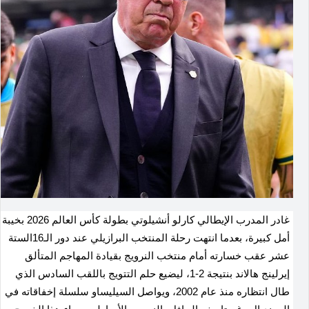
غادر المدرب الإيطالي كارلو أنشيلوتي بطولة كأس العالم 2026 بخيبة
أمل كبيرة، بعدما انتهت رحلة المنتخب البرازيلي عند دور الـ16الستة
عشر عقب خسارته أمام منتخب النرويج بقيادة المهاجم المتألق
إيرلينج هالاند بنتيجة 2-1، ليضيع حلم التتويج باللقب السادس الذي
طال انتظاره منذ عام 2002، ويواصل السيليساو سلسلة إخفاقاته في