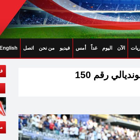
ريات
الآن
اليوم
غداً
أمس
فيديو
من نحن
اتصل
English
في
يالي رقم 150
مق