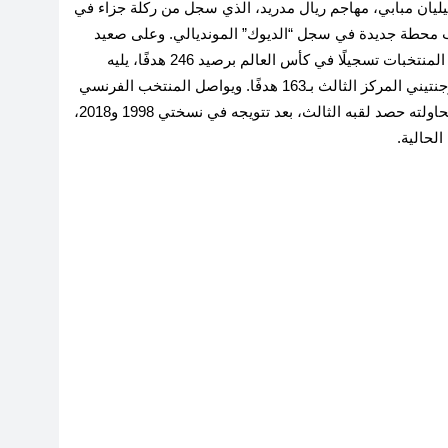
يليان مبابي، مهاجم ريال مدريد، الذي سجل من ركلة جزاء في
خلال مواجهة باراجواي في دور الـ16، ليكتب محطة جديدة في سجل “الديوك” المونديالي. وعلى صعيد
الأرقام التاريخية، يتصدر المنتخب البرازيلي قائمة أكثر المنتخبات تسجيلًا في كأس العالم برصيد 246 هدفًا، يليه
المنتخب الألماني بـ243 هدفًا، بينما يحتل المنتخب الأرجنتيني المركز الثالث بـ163 هدفًا. ويواصل المنتخب الفرنسي
سعيه نحو تعزيز مكانته في تاريخ البطولة، إلى جانب محاولته حصد لقبه الثالث، بعد تتويجه في نسختي 1998 و2018،
لحالية.