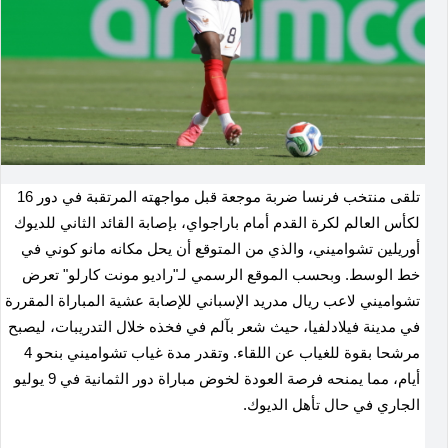
تلقى منتخب فرنسا ضربة موجعة قبل مواجهته المرتقبة في دور 16
لكأس العالم لكرة القدم أمام باراجواي، بإصابة القائد الثاني للديوك
أوريلين تشواميني، والذي من المتوقع أن يحل مكانه مانو كوني في
خط الوسط. وبحسب الموقع الرسمي لـ"راديو مونت كارلو" تعرض
تشواميني لاعب ريال مدريد الإسباني للإصابة عشية المباراة المقررة
في مدينة فيلادلفيا، حيث شعر بآلم في فخذه خلال التدريبات، ليصبح
مرشحا بقوة للغياب عن اللقاء. وتقدر مدة غياب تشواميني بنحو 4
أيام، مما يمنحه فرصة العودة لخوض مباراة دور الثمانية في 9 يوليو
الجاري في حال تأهل الديوك.