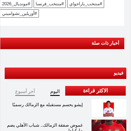
#منتخب_باراجواي
#منتخب_فرنسا
#مونديال_2026
#أوريلين_تشواميني
أخبار ذات صلة
فيديو
الاكثر قراءة
اليوم
آخر أسبوع
إيشو يحسم مستقبله مع الزمالك رسميًا
غموض صفقة الزمالك.. شباب الأهلي يضم
ماركيلو!