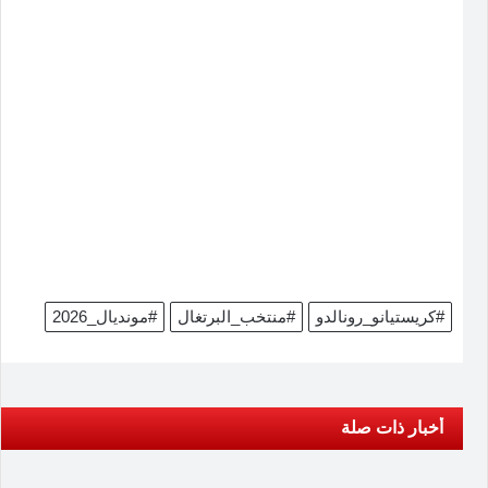
#كريستيانو_رونالدو
#منتخب_البرتغال
#مونديال_2026
أخبار ذات صلة