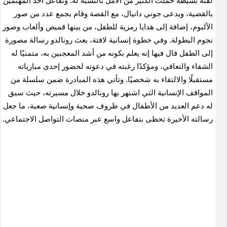
لفتة بسيطة حملت الكثير من الأمل بالنسبة له. وتفاعل أحد المهتمين
بالقضية، ويدعى جوني دانيال، مع القصة وقام بجمع عدد من صور
الألبوم، إضافة إلى هدايا رمزية للطفل، من بينها قميص وألعاب وصور
نجوم البطولة. وفي خطوة إنسانية لافتة، بعث رونالدو رسالة مصورة
إلى الطفل قال فيها إنه يعلم بكونه من أشد المعجبين به، متمنيًا له
الشفاء والتعافي، ومؤكدًا رغبته في دعوته لحضور إحدى مبارياته
مستقبلًا والالتقاء به شخصيًا. وتأتي هذه المبادرة ضمن سلسلة من
المواقف الإنسانية التي اشتهر بها رونالدو خلال مسيرته، حيث سبق
له دعم العديد من الأطفال في ظروف صحية وإنسانية صعبة، ما جعل
رسالته الأخيرة تحظى بتفاعل واسع عبر منصات التواصل الاجتماعي.