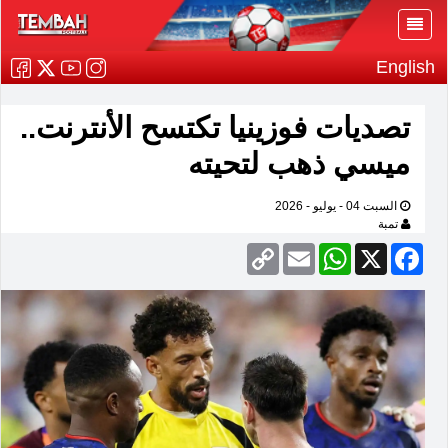
English
تصديات فوزينيا تكتسح الأنترنت..
ميسي ذهب لتحيته
السبت 04 - يوليو - 2026
تمبة
Copy
Email
WhatsApp
Facebook
X
Link