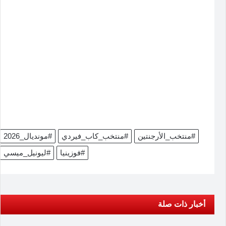
#منتخب_الأرجنتين
#منتخب_كاب_فيردي
#مونديال_2026
#فوزينيا
#ليونيل_ميسي
أخبار ذات صلة