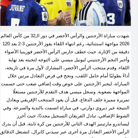
شهدت مباراة الأرجنتين والرأس الأخضر في دور الـ32 من كأس العالم
2026 مواجهة استثنائية، رغم انتهاء اللقاء بفوز الأرجنتين 3-2 بعد 120
دقيقة من الإثارة، حيث خطف حارس الرأس الأخضر فوزينيا الأضواء
وأجبر النجم الأرجنتيني ليونيل ميسي على التوجه لتحيته بعد نهاية
اللقاء. وقدم منتخب الرأس الأخضر، المشارك لأول مرة في تاريخه،
أداءً بطوليًا أمام حامل اللقب، ونجح في فرض التعادل مرتين خلال
المباراة، ليجبر الأرجنتين على خوض وقت إضافي صعب حتى حسمت
المواجهة بصعوبة. وسجل ميسي هدف التقدم للأرجنتين مستغلًا
تمريرة مميزة خلف الدفاع، قبل أن يعود المنتخب الإفريقي ويعادل
النتيجة عبر ديروي دوارتي، في مباراة اتسمت بالندية والسرعة. وفي
الشوط الإضافي، تبادل الفريقان التسجيل مجددًا، حيث أحرز
ليساندرو مارتينيز الهدف الثاني للأرجنتين من كرة ثابتة، قبل أن يدرك
الرأس الأخضر التعادل مرة أخرى عبر سيدني كابرال، لتشتعل الدقائق