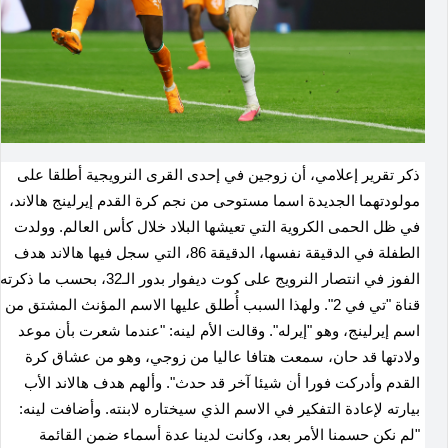
ذكر تقرير إعلامي، أن زوجين في إحدى القرى النرويجية أطلقا على
مولودتهما الجديدة اسما مستوحى من نجم كرة القدم إيرلينج هالاند،
في ظل الحمى الكروية التي تعيشها البلاد خلال كأس العالم. وولدت
الطفلة في الدقيقة نفسها، الدقيقة 86، التي سجل فيها هالاند هدف
الفوز في انتصار النرويج على كوت ديفوار بدور الـ32، بحسب ما ذكرته
قناة "تي في 2". ولهذا السبب أُطلق عليها الاسم المؤنث المشتق من
اسم إيرلينج، وهو "إيرله". وقالت الأم لينه: "عندما شعرت بأن موعد
ولادتها قد حان، سمعت هتافا عاليا من زوجي، وهو من عشاق كرة
القدم وأدركت فورا أن شيئا آخر قد حدث". وألهم هدف هالاند الأب
بيارته لإعادة التفكير في الاسم الذي سيختاره لابنته. وأضافت لينه:
"لم نكن حسمنا الأمر بعد، وكانت لدينا عدة أسماء ضمن القائمة