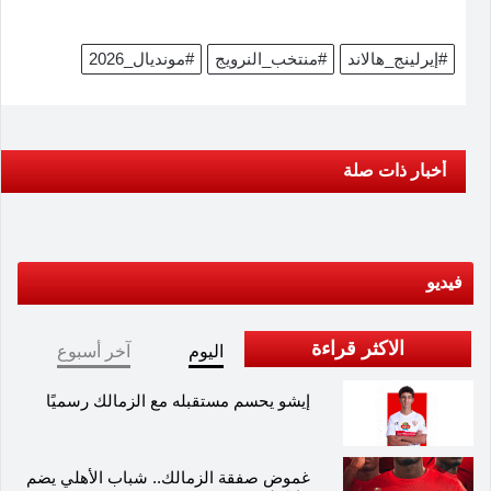
#إيرلينج_هالاند
#منتخب_النرويج
#مونديال_2026
أخبار ذات صلة
فيديو
الاكثر قراءة
اليوم
آخر أسبوع
إيشو يحسم مستقبله مع الزمالك رسميًا
غموض صفقة الزمالك.. شباب الأهلي يضم