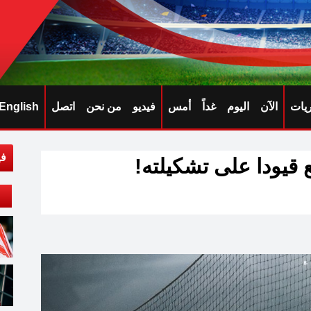
ريات
الآن
اليوم
غداً
أمس
فيديو
من نحن
اتصل
English
في