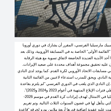
ي لكرة القدم (UEFA) أن نادي أولمبيك مارسيليا الفرنسي، المقرر ‌أن يشارك في دوري أوروبا ​
جدد إلى "القائمة ‌الأولى" ⁠الخاصة به في ‌المسابقة الأوروبية، وذلك ‌بعد
حد ⁠الأندية العديدة الخاضعة لاتفاق تسوية مع هيئة الرقابة
، وكان عليه تحقيق مجموعة أهداف محددة على صعيد الإيرادات.
في مسابقات ​الاتحاد الأوروبي لكرة القدم. كما يوجد لدى النادي
ة النادي. ويحق ⁠للمدرب استدعاء ​لاعبين من القائمة الثانية
مباراة على حدة. وقال UEFA في بيان إن النادي الذي يلعب في الدوري الفرنسي "لم يلتزم بقاعدة
إيرادات كرة القدم في موسم 2025-2026 (أي التي تغطي فترات الإبلاغ المنتهية في أعوام 2023 و2024 و2025)".
وأضاف الاتحاد الأوروبي للعبة أنه في حال فشل مارسيليا في الامتثال ‌لهدف إيرادات كرة ‌القدم في موسم ⁠2026-
 ⁠التي يتأهل ⁠لها في غضون السنوات الثلاث التالية. وتم تغريم
6 مليون دولار)، كما فرضت عليه عقوبة إضافية قدرها أربعة ملايين يورو لخرقه "قاعدة