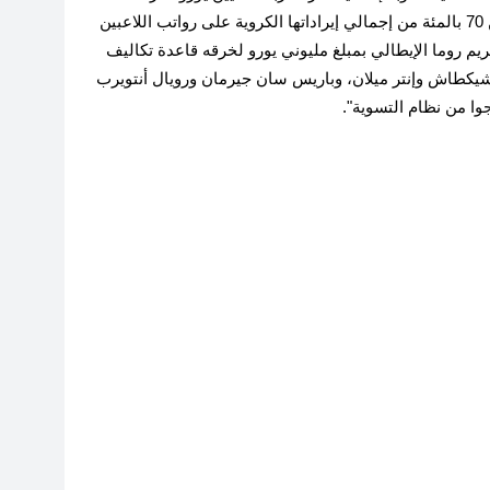
تكاليف الفريق"، التي تحظر على الأندية إنفاق ​أكثر من 70 بالمئة من إجمالي إيراداتها الكروية على رواتب اللاعبين
غريم روما الإيطالي بمبلغ مليوني يورو لخرقه قاعدة تكاليف
ان وموناكو وبشيكطاش وإنتر ميلان، وباريس سان جيرمان ورويال أنتويرب
جوا من نظام التسوية".