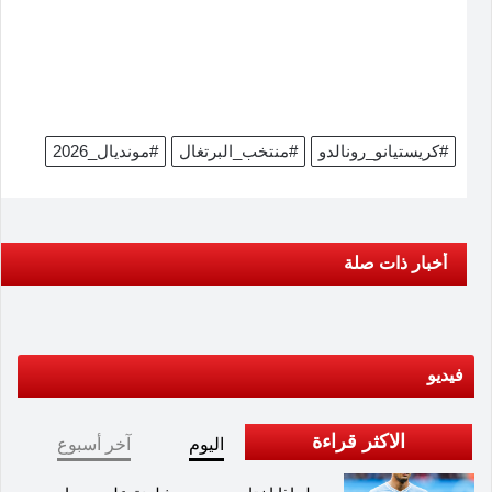
#كريستيانو_رونالدو
#منتخب_البرتغال
#مونديال_2026
أخبار ذات صلة
فيديو
الاكثر قراءة
اليوم
آخر أسبوع