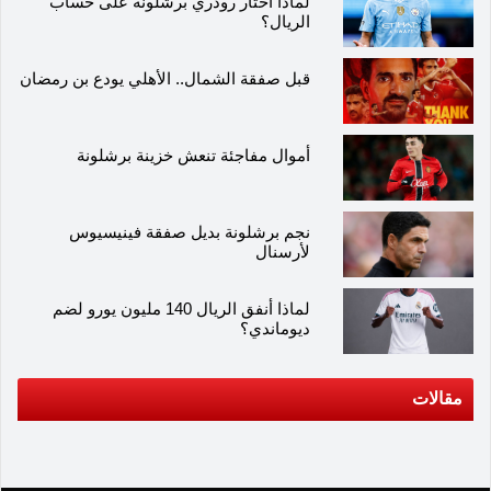
لماذا اختار رودري برشلونة على حساب
الريال؟
قبل صفقة الشمال.. الأهلي يودع بن رمضان
أموال مفاجئة تنعش خزينة برشلونة
نجم برشلونة بديل صفقة فينيسيوس
لأرسنال
لماذا أنفق الريال 140 مليون يورو لضم
ديوماندي؟
مقالات