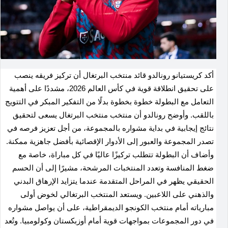
أكد كريستيانو رونالدو قائد منتخب البرتغال أن تركيز فريقه ينصب
على تحقيق انطلاقة قوية في كأس العالم 2026، مشددًا على أهمية
التعامل مع البطولة خطوة بخطوة بدلًا من التفكير المبكر في التتويج
باللقب. وأوضح رونالدو أن منتخب منتخب البرتغال يسعى لتحقيق
نتائج إيجابية في بداية مشواره بالمجموعة، من أجل تعزيز فرصه في
تصدر المجموعة والعبور إلى الأدوار الإقصائية بأفضل جاهزية ممكنة.
وأضاف أن البطولة تتطلب تركيزًا عاليًا في كل مباراة، خاصة مع
ضغط المنافسة وتعدد المنتخبات المرشحة، مشيرًا إلى أن الحسم
الحقيقي يظهر في المراحل المتقدمة عندما يتزايد الإرهاق البدني
والذهني على اللاعبين. ويستعد المنتخب البرتغالي لخوض أولى
مبارياته أمام منتخب الكونجو الديمقراطية، على أن يواصل مشواره
في دور المجموعات بمواجهات قوية أمام أوزبكستان وكولومبيا. وتُعد