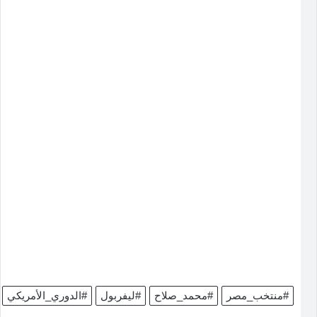
#منتخب_مصر
#محمد_صلاح
#ليفربول
#الدوري_الأمريكي