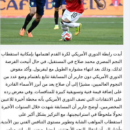
أبدت رابطة الدوري الأمريكي لكرة القدم اهتمامها بإمكانية استقطاب
النجم المصري محمد صلاح في المستقبل، في حال أتيحت الفرصة
لذلك، وذلك بعد انتهاء مشواره الطويل مع ليفربول. وأكد مفوض
الدوري الأمريكي دون جاربر أن المسابقة تتابع باهتمام وضع عدد من
النجوم العالميين، مشيرًا إلى أن صلاح يعد من أبرز الأسماء القادرة
على إضافة قيمة فنية وتسويقية كبيرة للمنافسات. وفي معرض رده
على الانتقادات التي تصف الدوري الأمريكي بأنه محطة أخيرة للاعبين
المخضرمين، أوضح جاربر أن المسابقة شهدت خلال السنوات الأخيرة
تحولًا ملحوظًا في استراتيجيتها، مع التركيز بشكل أكبر على
استقطاب المواهب الشابة وتطوير مستوى التنافس الفني بين الأندية.
وأشار إلى أن انتقال النجم الأرجنتيني ليونيل ميسي إلى إنتر ميامي