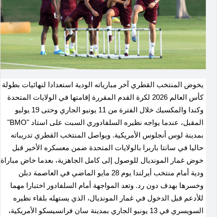
يخوض المنتخب القطري آخر مبارياته الودية استعدادا لنهائيات بطولة
كأس العالم 2026 لكرة القدم المقررة إقامتها في الولايات المتحدة
وكندا والمكسيك خلال الفترة من 11 يونيو الجاري وحتى 19 يوليو
المقبل، عندما يواجه نظيره السلفادوري السبت على استاد "BMO"
بمدينة لوس أنجلوس الأمريكية. ويواصل المنتخب القطري تدريباته
حاليا في سانتا باربرا بالولايات المتحدة ضمن معسكره الأخير قبل
خوض غمار المونديال للوصول إلى كامل الجاهزية، بعدما خاض مباراة
ودية أمام منتخب أيرلندا يوم 28 مايو الماضي في العاصمة دبلن
وخسرها بهدف دون رد. وتعد المواجهة أمام السلفادور اختبارا مهما
للأدعم قبل الدخول في غمار المونديال، الذي يستهله بلقاء نظيره
السويسري في 13 يونيو الجاري بمدينة سان فرانسيسكو الأمريكية،