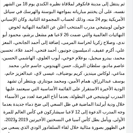
ثم ينتقل إلى مدينة فانكوفر لملاقاة نظيره الكندي يوم 18 من الشهر
نفسه، على أن يختتم مبارياته بمواجهة البوسنة والهرسك في سياتل
الأمريكية يوم 24 منه، وذلك لحساب المجموعة الثانية. وكان الإسباني
جولين لوبيتيجي مدرب المنتخب أعلن عن القائمة النهائية لخوض
النهائيات العالمية والتي ضمت 26 لاعبا هم مشعل برشم، محمود أبو
ندى، وصلاح زكريا لحراسة المرمى، إضافة إلى أحمد الجانحي، المعز
علي، أكرم عفيف، ادميلسون جونيور، أحمد فتحي، أحمد علاء، تحسين
محمد، بيدرو ميجيل، بوعلام خوخي، أيوب العلوي، الهاشمي الحسين،
عاصم مادبو، سلطان البريك، حسن الهيدوس، جاسم جابر، محمد
مناعي، لوكاس مينديز، كريم بوضياف، عيسى لاي، عبدالعزيز حاتم،
يوسف عبدالرزاق، همام الأمين، ومحمد مونتاري. وينتظر أن تشهد
الودية الأخيرة الاستقرار على القائمة الأساسية التي سيعتمد عليها
المدرب لوبيتيجي في البطولة، بعدما أتاح الفرصة لعدد من الأسماء
خلال ودية أيرلندا الماضية في ظل السعي إلى ضخ دماء جديدة بعدما
وجه المدرب الدعوة إلى 12 لاعبا سيشاركون في كأس العالم للمرة
الأولى. ويأمل بطل كأس آسيا في النسختين الأخيرتين 2019 و2023،
في الظهور بصورة مثالية خلال لقاء السلفادور الودي الذي يسعى من