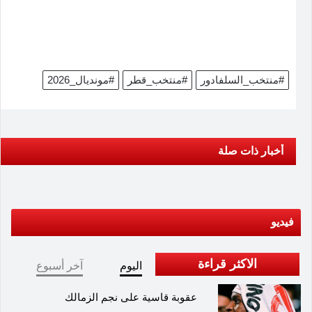
#منتخب_السلفادور
#منتخب_قطر
#مونديال_2026
أخبار ذات صلة
فيديو
الاكثر قراءة
اليوم
آخر أسبوع
عقوبة قاسية على نجم الزمالك