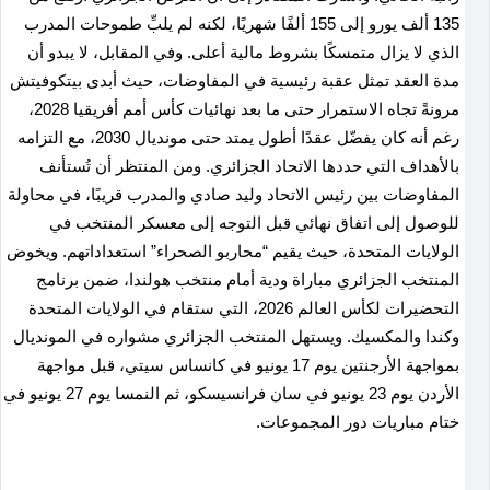
135 ألف يورو إلى 155 ألفًا شهريًا، لكنه لم يلبِّ طموحات المدرب
الذي لا يزال متمسكًا بشروط مالية أعلى. وفي المقابل، لا يبدو أن
مدة العقد تمثل عقبة رئيسية في المفاوضات، حيث أبدى بيتكوفيتش
مرونةً تجاه الاستمرار حتى ما بعد نهائيات كأس أمم أفريقيا 2028،
رغم أنه كان يفضّل عقدًا أطول يمتد حتى مونديال 2030، مع التزامه
بالأهداف التي حددها الاتحاد الجزائري. ومن المنتظر أن تُستأنف
المفاوضات بين رئيس الاتحاد وليد صادي والمدرب قريبًا، في محاولة
للوصول إلى اتفاق نهائي قبل التوجه إلى معسكر المنتخب في
الولايات المتحدة، حيث يقيم “محاربو الصحراء” استعداداتهم. ويخوض
المنتخب الجزائري مباراة ودية أمام منتخب هولندا، ضمن برنامج
التحضيرات لكأس العالم 2026، التي ستقام في الولايات المتحدة
وكندا والمكسيك. ويستهل المنتخب الجزائري مشواره في المونديال
بمواجهة الأرجنتين يوم 17 يونيو في كانساس سيتي، قبل مواجهة
الأردن يوم 23 يونيو في سان فرانسيسكو، ثم النمسا يوم 27 يونيو في
ختام مباريات دور المجموعات.