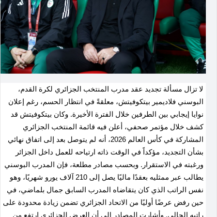
لا تزال مسألة تجديد عقد مدرب المنتخب الجزائري لكرة القدم،
البوسني فلاديمير بيتكوفيتش، معلقةً في انتظار الحسم، رغم إعلان
نوايا إيجابي بين الطرفين خلال الفترة الأخيرة. وكان بيتكوفيتش قد
كشف خلال مؤتمر صحفي، أعلن فيه قائمة المنتخب الجزائري
المشاركة في كأس العالم 2026، أنه لم يتوصل بعد إلى اتفاق نهائي
بشأن التجديد، مؤكداً في الوقت ذاته ارتياحه للعمل داخل الجزائر
ورغبته في الاستقرار. وبحسب مصادر مطلعة، فإن المدرب البوسني
يطالب عبر ممثليه بعقدًا ماليًا يصل إلى 210 آلاف يورو شهريًا، وهو
نفس الراتب الذي كان يتقاضاه المدرب السابق جمال بلماضي، في
حين رفض عرضًا أوليًا من الاتحاد الجزائري تضمن زيادة محدودة على
راتبه الحالي. وأشارت المصادر إلى أن العرض الجزائري ارتفع من