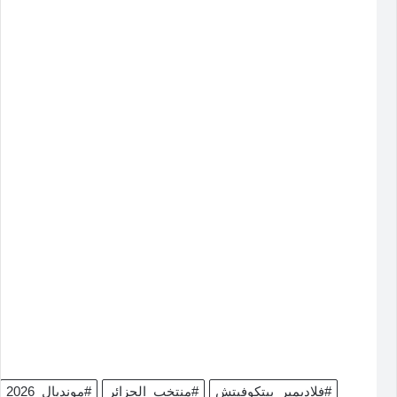
#فلاديمير_بيتكوفيتش
#منتخب_الجزائر
#مونديال_2026