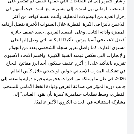
وأشار التقرير إلى أن النجاحات التي حققها عفيف لم تقتصر على
المنتخب الوطني، بل امتدت إلى مسيرته مع السد، حيث أسهم في
إحراز العديد من البطولات المحلية، وأثبت نفسه كواحد من أكثر
اللاعبين تأثيرًا في الكرة القطرية خلال السنوات الأخيرة بفضل أرقامه
المميزة وأدائه الثابت. وعلى الصعيد الفردي، حصد عفيف جائزة
أفضل لاعب في آسيا مرتين، تأكيدًا للمكانة التي وصل إليها على
مستوى القارة، كما واصل تعزيز سجله الشخصي بعدد من الجوائز
والإنجازات التي تعكس قيمته الفنية الكبيرة. واختتم الاتحاد الآسيوي
تقريره بالتأكيد على أن أكرم عفيف سيكون أحد أبرز مفاتيح النجاح
في تشكيلة المدرب الإسباني جولين لوبيتيجي خلال كأس العالم
2026، في ظل ما يمتلكه من قدرات هجومية وخبرة دولية واسعة، إلى
جانب دوره المؤثر في صناعة الفرص وقيادة الخط الأمامي للمنتخب
القطري، وسط تطلعات جماهيرية كبيرة بأن يقود "العنابي" إلى
مشاركة استثنائية في الحدث الكروي الأكبر عالميًا.