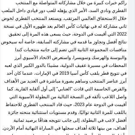
راكم خبرات كبيرة من خلال مشاركاته المتواصلة مع المنتخب
القطري ونادي السد، الأمر الذي يؤهله للعب دور قيادي داخل الملعب
خلال الاستحقاق العالمي المرتقب. ويستعد المنتخب القطري لخوض
ثاني مشاركة له في نهائيات كأس العالم بعد ظهوره الأول في نسخة
2022 التي أقيمت في الدوحة، حيث يسعى هذه المرة إلى تحقيق
نتائج أفضل وتجاوز ما قدمه في مشاركته السابقة، خاصة أنه سيخوض
منافسات المجموعة الثانية التي تضم إلى جانبه منتخبات كندا
والبوسنة والهرسك وسويسرا. واستعرض الاتحاد الآسيوي أبرز
المحطات في مسيرة عفيف الدولية، مشيدًا بالدور الكبير الذي لعبه
في تتويج قطر بلقب كأس آسيا 2019 في الإمارات، عندما كان أحد
أبرز عناصر المنتخب وساهم بصورة مباشرة في العديد من الأهداف
والفرص الحاسمة التي قادت "العنابي" إلى أول ألقابه القارية. كما
واصل اللاعب تألقه في النسخة التالية من البطولة الآسيوية التي
أقيمت في الدوحة عام 2023، حيث قاد المنتخب القطري للاحتفاظ
باللقب للمرة الثانية تواليًا، وقدم مستويات استثنائية منحته جائزة
أفضل لاعب في البطولة، إلى جانب تتويجه هدافًا برصيد ثمانية
أهداف، من بينها ثلاثة أهداف سجلها في المباراة النهائية أمام الأردن.