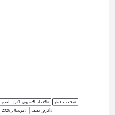
#منتخب_قطر
#الاتحاد_الآسيوي_لكرة_القدم
#أكرم_عفيف
#مونديال_2026