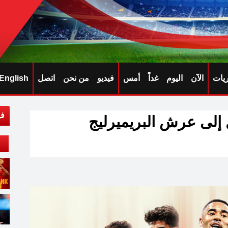
ريات
الآن
اليوم
غداً
أمس
فيديو
من نحن
اتصل
English
في
 إلى عرش البريميرليج