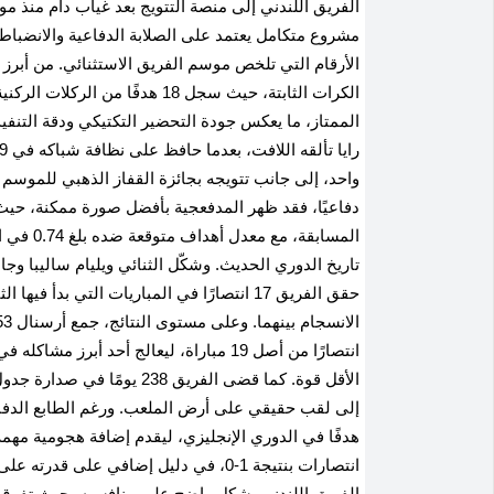
الفريق اللندني إلى منصة التتويج بعد غياب دام منذ موسم 2003-
مشروع متكامل يعتمد على الصلابة الدفاعية والانضباط
الأرقام التي تلخص موسم الفريق الاستثنائي
.
من أبرز 
الكرات الثابتة، حيث سجل 18 هدفً
الممتاز، ما يعكس جودة التحضير التكتيكي ودقة التنفي
واحد، إلى جانب تتويجه بجائزة القفاز الذهبي للموسم 
المسابقة
تاريخ الدوري الحديث
.
وشكّل الثنائي ويليام ساليبا و
الانسجام بينهما
.
انتصارًا من أصل 19 مباراة، ليعالج أحد أب
الأقل قوة
.
كما قضى الفريق 238 يومًا
إلى لقب حقيقي على أرض الملعب
.
هدفًا في الدوري الإنجليزي، ليقدم إضافة هجومية مهم
انتصارات بنتيجة 1-0، في دليل إضافي على قدرته على حسم المباريات الصعبة والخروج بالنقاط كاملة