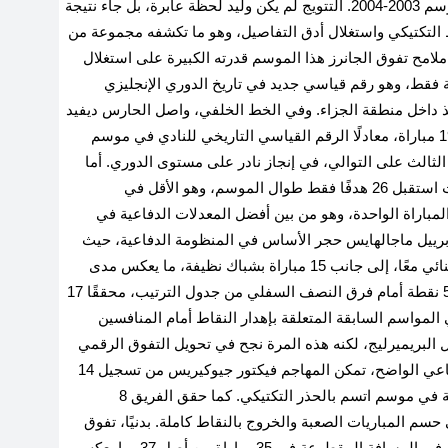
2004
.
التتويج لم يكن وليد لحظة عابرة، بل جاء نتيجة
 التكتيكي واستغلال أدق التفاصيل، وهو ما تكشفه مجموعة من
ملامح تفوق الجانرز هذا الموسم قدرته الكبيرة على استغلال
ا من الركلات الركنية فقط، وهو رقم قياسي جديد في تاريخ الدوري الإنجليزي
ذ داخل منطقة الجزاء
.
وفي الخط الخلفي، واصل الحارس ديفيد
رايا تألقه اللافت، بعدما حافظ على نظافة شباكه في 19 مباراة، معادلًا الرقم القياسي التاريخي للنادي في موسم
الثالث على التوالي، في إنجاز نادر على مستوى الدوري
.
أما
دفاعيًا، فقد ظهر المدفعجية بأفضل صورة ممكنة، حيث استقبل 26 هدفًا فقط طوال الموسم، وهو الأقل في
، مع معدل أهداف متوقعة ضده بلغ 0.74 في المباراة الواحدة، وهو من بين أفضل المعدلات الدفاعية في
جابرييل ماجالهايس حجر الأساس في المنظومة الدفاعية، حيث
حقق الفريق 17 انتصارًا في المباريات التي بدأ فيها الثنائي معًا، إلى جانب 15 مباراة بشباك نظيفة، ما يعكس مدى
وعلى مستوى النتائج، جمع أرسنال 53 نقطة أمام فرق النصف السفلي من جدول الترتيب، محققًا 17
رز مشاكله في المواسم السابقة المتعلقة بإهدار النقاط أمام المنافسين
 في صدارة جدول البريميرليج، لكنه هذه المرة نجح في تحويل التفوق الرقمي
ورغم الطابع الدفاعي الواضح، تمكن المهاجم فيكتور جيوكيريس من تسجيل 14
ة في موسم اتسم بالحذر التكتيكي
.
كما حقق الفريق 8
.
بدنيًا، تفوق
الفريق اللندني بشكل واضح على منافسيه، حيث تفوق في المسافة المقطوعة في 35 مباراة من أصل 37، ما يعكس