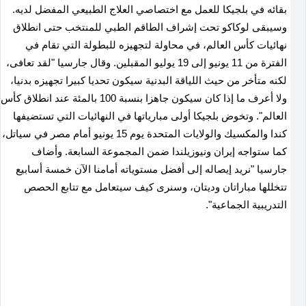
بقائه في بلجيكا للعمل مع اختصاصي العلاج الطبيعي المفضل لديه.
وسيبقى لوكاكو تحت إشراف الطاقم الطبي للمنتخب حتى انطلاق
نهائيات كأس العالم، في محاولة ‌لتجهيزه للبطولة التي ‌تقام في
الفترة من ⁠11 يونيو إلى 19 يوليو ⁠المقبلين. وقال ⁠جارسيا "لقد تعافى،
لكنه متأخر من حيث اللياقة البدنية سيكون تحديا كبيرا تجهيزه بدنيا،
ولا أعرف ما إذا كان سيكون جاهزا بنسبة 100 بالمئة عند انطلاق كأس
العالم". وتخوض بلجيكا ​أولى مبارياتها في النهائيات التي تستضيفها
كندا والمكسيك والولايات المتحدة يوم 15 يونيو أمام مصر في سياتل،
كما ستواجه إيران ونيوزيلندا ضمن المجموعة السابعة. وأضاف
جارسيا "نريد إيصاله إلى أفضل مستوياته أمامنا الآن خمسة أسابيع
تتخللها مباراتان وديتان، وسنرى كيف سيتعامل ‌مع تتابع الحصص ​
التدريبية الجماعية".