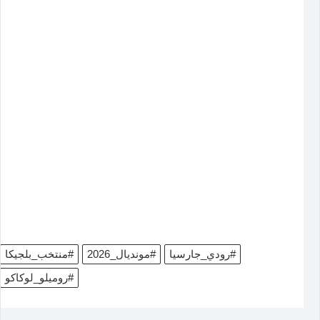
#رودي_جارسيا
#مونديال_2026
#منتخب_بلجيكا
#روميلو_لوكاكو