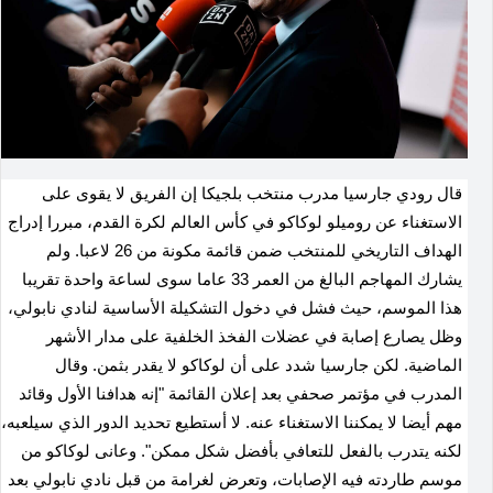
قال رودي جارسيا مدرب منتخب بلجيكا إن الفريق لا يقوى على
‌الاستغناء عن روميلو لوكاكو في كأس ​العالم لكرة القدم، ‌مبررا إدراج
الهداف التاريخي للمنتخب ضمن ‌قائمة ⁠مكونة ‌من 26 لاعبا. ولم
يشارك المهاجم البالغ من العمر ⁠33 عاما سوى لساعة واحدة تقريبا
هذا الموسم، حيث فشل في دخول التشكيلة الأساسية لنادي نابولي،
وظل يصارع إصابة في عضلات الفخذ الخلفية على مدار الأشهر
الماضية. لكن جارسيا شدد على أن لوكاكو ​لا يقدر بثمن. وقال
المدرب في مؤتمر صحفي بعد إعلان القائمة "إنه هدافنا الأول وقائد
مهم أيضا ‌لا يمكننا الاستغناء ⁠عنه. لا ​أستطيع تحديد الدور الذي سيلعبه،
لكنه ​يتدرب بالفعل للتعافي بأفضل شكل ممكن". وعانى لوكاكو من
موسم طاردته فيه الإصابات، وتعرض لغرامة من قبل نادي نابولي بعد