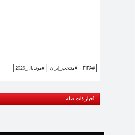
#FIFA
#منتخب_إيران
#مونديال_2026
أخبار ذات صلة