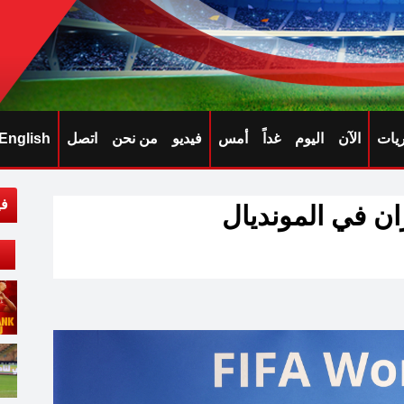
ريات
الآن
اليوم
غداً
أمس
فيديو
من نحن
اتصل
English
في
ان في المونديال