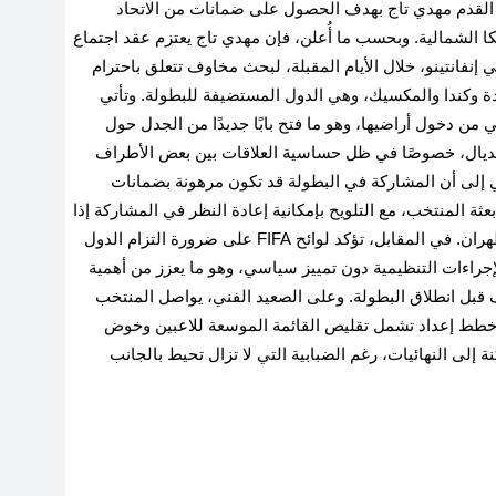
ة القدم مهدي تاج بهدف الحصول على ضمانات من الاتحاد
كا الشمالية. وبحسب ما أُعلن، فإن مهدي تاج يعتزم عقد اجتماع
ئيس الاتحاد الدولي لكرة القدم (FIFA) جياني إنفانتينو، خلال الأيام المقبلة، لبحث مخاوف تتعلق باحترام
حدة وكندا والمكسيك، وهي الدول المستضيفة للبطولة. وتأتي
ي من دخول أراضيها، وهو ما فتح بابًا جديدًا من الجدل حول
ونديال، خصوصًا في ظل حساسية العلاقات بين بعض الأطراف
ني إلى أن المشاركة في البطولة قد تكون مرهونة بضمانات
دولة أو بعثة المنتخب، مع التلويح بإمكانية إعادة النظر في المشاركة إذا
لم يتم توفير بيئة تُعتبر “محايدة وآمنة” من وجهة نظر طهران. في المقابل، تؤكد لوائح FIFA على ضرورة التزام الدول
جراءات التنظيمية دون تمييز سياسي، وهو ما يعزز من أهمية
لف قبل انطلاق البطولة. وعلى الصعيد الفني، يواصل المنتخب
ة وخطط إعداد تشمل تقليص القائمة الموسعة للاعبين وخوض
إلى النهائيات، رغم الضبابية التي لا تزال تحيط بالجانب