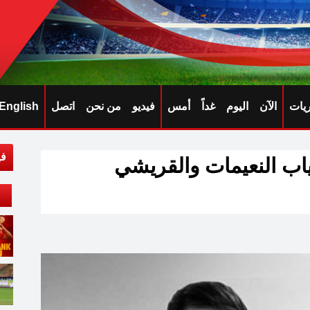
ريات
الآن
اليوم
غداً
أمس
فيديو
من نحن
اتصل
English
في
ياب النعيمات والقريشي