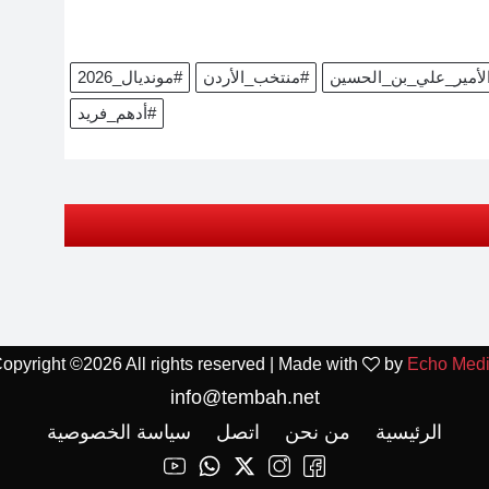
لأمير_علي_بن_الحسين
#منتخب_الأردن
#مونديال_2026
#أدهم_فريد
opyright ©
2026 All rights reserved | Made with
by
Echo Med
info@tembah.net
الرئيسية
من نحن
اتصل
سياسة الخصوصية