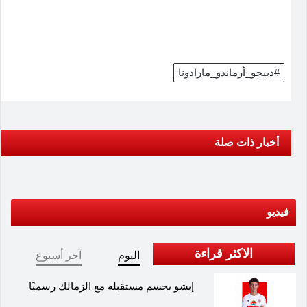
#دييجو_أرماندو_مارادونا
أخبار ذات صلة
فيديو
الاكثر قراءة
اليوم
آخر أسبوع
إيشو يحسم مستقبله مع الزمالك رسميًا