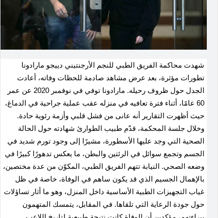
شهدت محاكمة الفريق الطبي للنجم الأرجنتيني دييجو مارادونا
تطورات مؤثرة، بعد عرض مشاهد صادمة للحظات وفاته، أعادت
الجدل حول ظروف رحيله. مارادونا توفي في نوفمبر 2020 عن عمر
60 عامًا، أثناء فترة تعافيه في منزله عقب عملية جراحية في الدماغ،
حيث أظهرت التقارير أنه عانى من فشل قلبي وأزمة رئوية حادة.
وخلال جلسة المحكمة، قدّم طبيب الطوارئ شهادته حول الحالة
الصحية التي وجد عليها الأسطورة، مشيرًا إلى وجود تورم شديد في
الجسم وتجمع سوائل في الرئتين والبطن، ما يعكس تدهورًا كبيرًا في
وضعه الصحي. النيابة تتهم الفريق الطبي، المكوّن من عدة مختصين،
بالإهمال الجسيم الذي قد يكون ساهم في الوفاة، خاصة في ظل
غياب التجهيزات الطبية الأساسية داخل المنزل، وهو ما أثار تساؤلات
حول جودة الرعاية التي تلقاها. في المقابل، يتمسك المتهمون
ببراءتهم، مؤكدين أن الوفاة كانت نتيجة طبيعية لتاريخ اللاعب