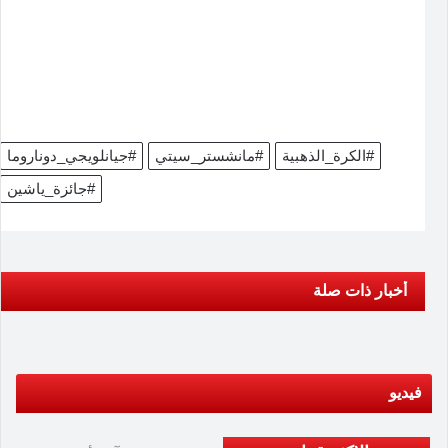
#الكرة_الذهبية
#مانشستر_سيتي
#جيانلويجي_دوناروما
#جائزة_ياشين
أخبار ذات صلة
فيديو