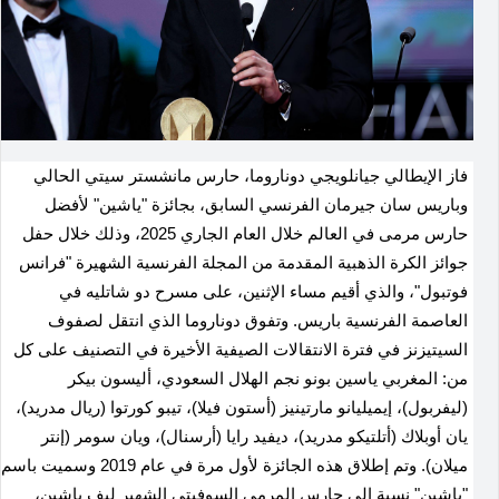
فاز الإيطالي جيانلويجي دوناروما، حارس مانشستر سيتي الحالي
وباريس سان جيرمان الفرنسي السابق، بجائزة "ياشين" لأفضل
حارس مرمى في العالم خلال العام الجاري 2025، وذلك خلال حفل
جوائز الكرة الذهبية المقدمة من المجلة الفرنسية الشهيرة "فرانس
فوتبول"، والذي أقيم مساء الإثنين، على مسرح دو شاتليه في
العاصمة الفرنسية باريس. وتفوق دوناروما الذي انتقل لصفوف
السيتيزنز في فترة الانتقالات الصيفية الأخيرة في التصنيف على كل
من: المغربي ياسين بونو نجم الهلال السعودي، أليسون بيكر
(ليفربول)، إيميليانو مارتينيز (أستون فيلا)، تيبو كورتوا (ريال مدريد)،
يان أوبلاك (أتلتيكو مدريد)، ديفيد رايا (أرسنال)، ويان سومر (إنتر
ميلان). وتم إطلاق هذه الجائزة لأول مرة في عام 2019 وسميت باسم
"ياشين" نسبة إلى حارس المرمى السوفيتي الشهير ليف ياشين،