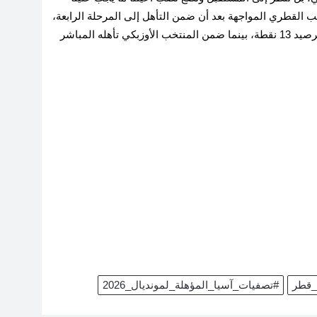
 القطري المواجهة بعد أن ضمن التأهل إلى المرحلة الرابعة،
حيث يحتل المركز الرابع في ترتيب المجموعة الأولى برصيد 13 نقطة، بينما ضمن المنتخب الأوزبكي تأهله المباشر
_قطر
#تصفيات_آسيا_المؤهلة_لمونديال_2026