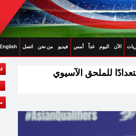
ريات
الآن
اليوم
غداً
أمس
فيديو
من نحن
اتصل
English
في
عدادًا للملحق الآسيوي
مق