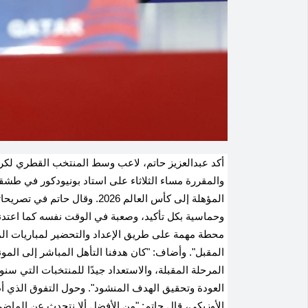
أكد عبدالعزيز حاتم، لاعب وسط المنتخب القطري لكرة
والمقررة مساء الثلاثاء على استاد بونيودكور في طشقن
المؤهلة إلى كأس العالم 2026. و
وحماسية بكل تأكيد، وصعبة في الوقت نفسه كما اعتدنا 
محطة مهمة على طريق الإعداد والتحضير لمباريات المرح
المقبل". وأضاف: "كان هدفنا التأهل المباشر إلى المون
المرحلة المقبلة، والاستعداد جيدًا للمنتخبات التي سنوا
العودة وتحقيق الهدف المنشود". وحول التفوق الذي 
الأوزبكي، قال حاتم: "من الأفضل ألا نتحدث عن الماض