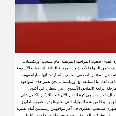
 القدم، صعوبة المواجهة المرتقبة أمام منتخب أوزبكستان،
د، ضمن الجولة الأخيرة من المرحلة الثالثة للتصفيات الآسيوية
قال حاتم في تصريحاته خلال المؤتمر الصحفي الخاص بالمباراة: "إنها مباراة مهمة
في لقاءاتنا السابقة مع أوزبكستان. نحن نعتبر هذه المواجهة
لة الرابعة (الملحق الآسيوي) التي تنتظرنا في أكتوبر
ديال، لكن هذه هي كرة القدم. الآن علينا التركيز الكامل على
جهها، بدءًا من هذه المباراة التي نعتبرها بداية حقيقية لطريق
أظهره المنتخب القطري في آخر مواجهتين رسميتين أمام نظيره
ي، بل ننظر إلى المستقبل ونضع نصب أعيننا ما يجب علينا