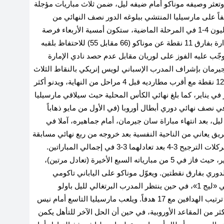
تعثر وصيفه موناكو أمام ضيفه ليل، ضمن ثلاث مباريات مؤجلة
ً على مارسيليا المنتشي ببلوغه الدور نصف النهائي من
مسابقة الدوري الأوروبي (يوروبا ليج). وبعد فوزه على ليون 4-1 في المرحلة الماضية، ستكون أمسية الأربعاء فرصة
مميّزة أمام نادي العاصمة الذي يحلّق منفرداً في الصدارة بفارق 11 نقطة عن موناكو (66 مقابل 55) للاحتفاظ بلقبه
العاشر في 12 موسماً، حيث يتوجّب عليه الفوز على لوريان مقابل عدم حصد نادي الإمارة
 جيرمان بإشراف المدرب الإسباني لويس إنريكي بالنقاط الثلاث
من «استاد دو موستوار» فسيرفع الفارق إلى أكثر من 12 نقطة مع أقرب مطارديه قبل 4 مراحل من النهاية، ويدنو أكثر
 في يناير، كما بلغ نهائي الكأس المحلية حيث سيلاقي مارسيليا
في نصف نهائي دوري أبطال أوروبا (في الأول من مايو ذهاباً
ليل، بعد انتهاء مباراة سان جيرمان، أمام جماهيره، آملا في
ريق يعاني من الناحية النفسية بعد خروجه من ربع نهائي مسابقة
«كونفرنس ليج»، بخسارته أمام أستون فيلا الإنجليزي بركلات الترجيح 3-4 بعد تعادلهما 3-3 في إجمالي المباراتين.
وتشير الأرقام إلى تفوّق موناكو في سباق الرمق الأخير، حيث فاز في 5 من مبارياته السبع الأخيرة (تعادل مرتين)،
2-0 لينتزع منه وصافة الدوري بفارق نقطتين. ويعوّل موناكو على الياباني تاكومي
مينامينو صاحب هدفين في المباريات الثلاث الأخيرة في «ليج 1»، في حين ينتظر المدرب البرتغالي لليل باولو
فونسيكا الكثير من مهاجمه الكندي جوناثان ديفيد ثاني ترتيب الهدافين مع 17 هدفاً. ويلعب مارسيليا التاسع أمام نيس
 31، على أمل أن يدنو أكثر من المقاعد الأوروبية، في حين أن الحل الآخر للتأهل يكمن