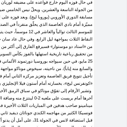
في حال فوزه اليوم خارج قواعده على مضيفه لوريان و
من الجولة التاسعة والعشرين. ويحلّ نيس الخامس ضيفا
للموسم الثالث توالياً و
النقاط الثلاث بمواجهة ليل الرابع. وفي حال عاد سان
من تحقيق رباعية تاريخية استهلها بالفوز بكأس السوبر
25 مايو، في حين سيواجه بوروسيا دورتموند الألماني 
والسابع منه إياباً). من ناحيته، سيخوض موناكو مواجهة 
تأجيل تتويج فريق العاصمة وتعزيز مركزه الثاني أمام ف
آخرها أمام بريست على ملعبه 
قبل استضافة لانس في الجولة