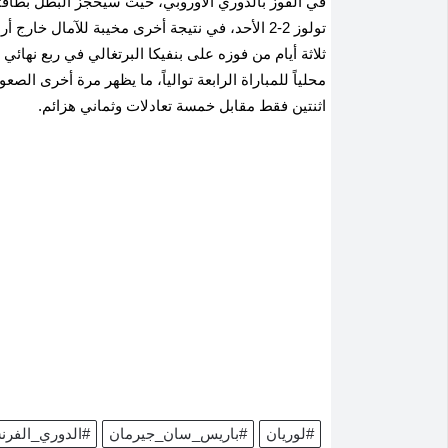
في الفوز بالدوري الأوروبي، حيث سيحجز البطل بطاقته
تولوز 2-2 الأحد، في نتيجة أخرى مخيبة للآمال خ
ثلاثة أيام من فوزه على بنفيكا البرتغالي في ربع نهائي
اثنتين فقط مقابل خمسة تعادلات وثماني هزائم.
#لوريان
#باريس_سان_جيرمان
#الدوري_الفر