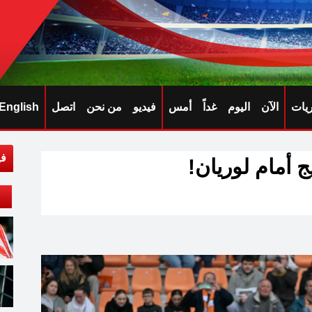
ريات
الآن
اليوم
غداً
أمس
فيديو
من نحن
اتصل
English
في
 أمام لوريان!