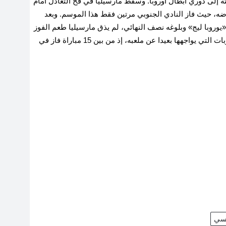
 إلى دوري أبطال أوروبا. وسقط مارسيليا في فخ التعادل أمام
ارج أرضه، حيث فاز النادي الجنوبي مرتين فقط هذا الموسم. وبعد
 «يوروبا ليج» وبلوغه نصف النهائي، لم يذق مارسيليا طعم الفوز
محلياً للمباراة الرابعة توالياً، ما يظهر مرة أخرى الصعوبات التي يواجهها بعيدا عن ملعبه، إذ من بين 15 مباراة فاز في
نسي